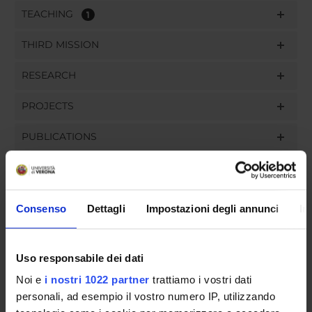
TEACHING
1
THIRD MISSION
RESEARCH
PROJECTS
PUBLICATIONS
ASSIGNMENTS
Consenso
Dettagli
Impostazioni degli annunci
In
ORGANISATION
Uso responsabile dei dati
GOVERNANCE
Noi e
i nostri 1022 partner
trattiamo i vostri dati
personali, ad esempio il vostro numero IP, utilizzando
COMMITTEES