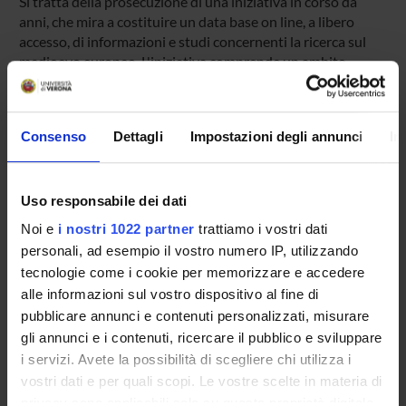
Si tratta della prosecuzione di una iniziativa in corso da
anni, che mira a costituire un data base on line, a libero
accesso, di informazioni e studi concernenti la ricerca sul
medioevo europeo. L'iniziativa comprende un ambito
"Biblioteca", nel quale più specialmente si esercita l'attività
della redazione veronese del sito, e una rivista on line
(fascia A)
Consenso
Dettagli
Impostazioni degli annunci
In
PARTECIPANTI AL PROGETTO
Uso responsabile dei dati
Gian Maria Varanini
Noi e
i nostri 1022 partner
trattiamo i vostri dati
personali, ad esempio il vostro numero IP, utilizzando
tecnologie come i cookie per memorizzare e accedere
alle informazioni sul vostro dispositivo al fine di
pubblicare annunci e contenuti personalizzati, misurare
ATTIVITÀ
gli annunci e i contenuti, ricercare il pubblico e sviluppare
AREE DI RICERCA
i servizi. Avete la possibilità di scegliere chi utilizza i
vostri dati e per quali scopi. Le vostre scelte in materia di
GRUPPI DI RICERCA
privacy sono applicabili solo su questa proprietà digitale