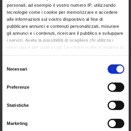
Vedasi sito:
fontes.univr.it/il-centro-studi/
personali, ad esempio il vostro numero IP, utilizzando
tecnologie come i cookie per memorizzare e accedere
alle informazioni sul vostro dispositivo al fine di
pubblicare annunci e contenuti personalizzati, misurare
gli annunci e i contenuti, ricercare il pubblico e sviluppare
i servizi. Avete la possibilità di scegliere chi utilizza i
vostri dati e per quali scopi. Le vostre scelte in materia di
privacy sono applicabili solo su questa proprietà digitale
in cui avete effettuato le vostre scelte. È possibile
Selezione
modificare o revocare il proprio consenso in qualsiasi
Necessari
del
momento dalla Dichiarazione sui cookie o facendo clic
consenso
sull'icona di attivazione della privacy.
Preferenze
Con il tuo consenso, vorremmo anche:
raccogliere informazioni sulla tua posizione
Statistiche
geografica, con un'approssimazione di qualche
metro,
Marketing
Identificare il tuo dispositivo, scansionandolo