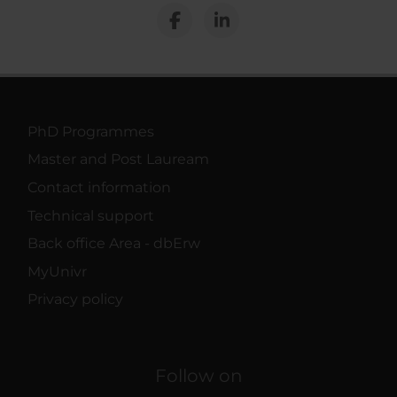
PhD Programmes
Master and Post Lauream
Contact information
Technical support
Back office Area - dbErw
MyUnivr
Privacy policy
Follow on