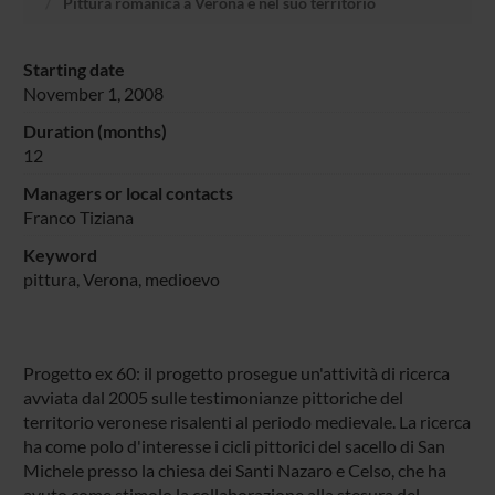
Pittura romanica a Verona e nel suo territorio
Starting date
November 1, 2008
Duration (months)
12
Managers or local contacts
Franco Tiziana
Keyword
pittura, Verona, medioevo
Progetto ex 60: il progetto prosegue un'attività di ricerca
avviata dal 2005 sulle testimonianze pittoriche del
territorio veronese risalenti al periodo medievale. La ricerca
ha come polo d'interesse i cicli pittorici del sacello di San
Michele presso la chiesa dei Santi Nazaro e Celso, che ha
avuto come stimolo la collaborazione alla stesura del