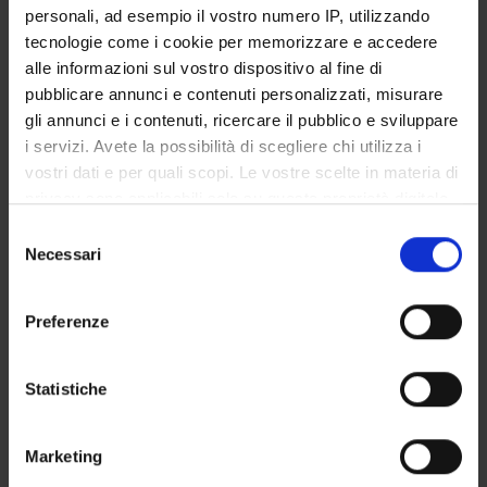
personali, ad esempio il vostro numero IP, utilizzando
TITLE
tecnologie come i cookie per memorizzare e accedere
Rasmo e l'arte medievale
alle informazioni sul vostro dispositivo al fine di
pubblicare annunci e contenuti personalizzati, misurare
"Ogni parete si vede pitturata". Storia e sfortuna del sacello 
gli annunci e i contenuti, ricercare il pubblico e sviluppare
i servizi. Avete la possibilità di scegliere chi utilizza i
vostri dati e per quali scopi. Le vostre scelte in materia di
privacy sono applicabili solo su questa proprietà digitale
ACTIVITIES
in cui avete effettuato le vostre scelte. È possibile
Selezione
modificare o revocare il proprio consenso in qualsiasi
Necessari
del
RESEARCH AREAS
momento dalla Dichiarazione sui cookie o facendo clic
consenso
sull'icona di attivazione della privacy.
RESEARCH GROUPS
Preferenze
Con il tuo consenso, vorremmo anche:
SECTIONS
raccogliere informazioni sulla tua posizione
Statistiche
geografica, con un'approssimazione di qualche
PHD PROGRAMMES
metro,
Marketing
Identificare il tuo dispositivo, scansionandolo
RESEARCH FACILITIES