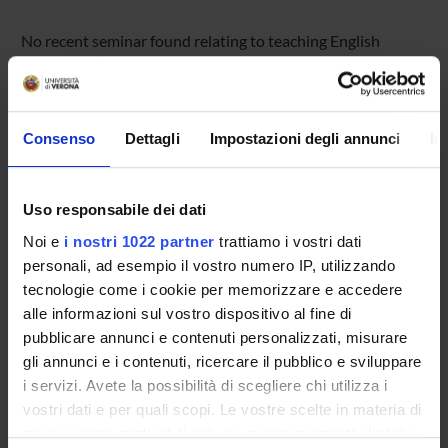
No recent seminar found relating to teaching English
Literature (i).
Consenso
Dettagli
Impostazioni degli annunci
In
STUDYING
COURSES
Uso responsabile dei dati
PHD PROGRAMMES AND POSTGRADUATE
Noi e
i nostri 1022 partner
trattiamo i vostri dati
TRAINING
personali, ad esempio il vostro numero IP, utilizzando
tecnologie come i cookie per memorizzare e accedere
Contacts
alle informazioni sul vostro dispositivo al fine di
pubblicare annunci e contenuti personalizzati, misurare
People
gli annunci e i contenuti, ricercare il pubblico e sviluppare
Places
i servizi. Avete la possibilità di scegliere chi utilizza i
Calendar
vostri dati e per quali scopi. Le vostre scelte in materia di
privacy sono applicabili solo su questa proprietà digitale