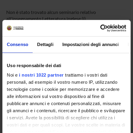
Non è stato trovato alcun seminario relativo
all'insegnamento Letteratura inglese (i).
Consenso
Dettagli
Impostazioni degli annunci
In
OFFERTA FORMATIVA
CORSI DI STUDIO
Uso responsabile dei dati
DOTTORATI DI RICERCA E FORMAZIONE
Noi e
i nostri 1022 partner
trattiamo i vostri dati
SUPERIORE
personali, ad esempio il vostro numero IP, utilizzando
tecnologie come i cookie per memorizzare e accedere
Contatti
alle informazioni sul vostro dispositivo al fine di
Persone
pubblicare annunci e contenuti personalizzati, misurare
Luoghi
gli annunci e i contenuti, ricercare il pubblico e sviluppare
i servizi. Avete la possibilità di scegliere chi utilizza i
Calendario
vostri dati e per quali scopi. Le vostre scelte in materia di
privacy sono applicabili solo su questa proprietà digitale