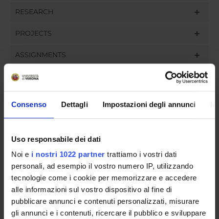
RESEARCH
PROJECTS
ASSIGNMENTS
Consenso
Dettagli
Impostazioni degli annunci
In
ORGANISATION
GOVERNANCE
Uso responsabile dei dati
COMMITTEES
Noi e
i nostri 1022 partner
trattiamo i vostri dati
personali, ad esempio il vostro numero IP, utilizzando
DEPARTMENT ADMINISTRATION OFFICES
tecnologie come i cookie per memorizzare e accedere
alle informazioni sul vostro dispositivo al fine di
STUDENT ADMINISTRATION OFFICES
pubblicare annunci e contenuti personalizzati, misurare
gli annunci e i contenuti, ricercare il pubblico e sviluppare
DEPARTMENT FACILITIES