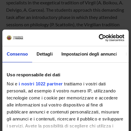
specialists in the exegetical tradition of Virgil (A. Boikou, A.
Delvigo, A. Garcea). The students approach this demanding
task after an introductory phase in which they attended
sessions on philology (P. Scattolin), the Virgilian tradition
(P. De Paolis), multispectral analysis (G. Marchioro),
palaeography (I. Ferrari, V. Nicolis), and text encoding (S.
Bazzaco).
Consenso
Dettagli
Impostazioni degli annunci
In
Manuscript XL is not an easy object. Long understudied
because of its fragile condition, it is a Late Antique
Uso responsabile dei dati
palimpsest severely damaged in the 19th century by
Noi e
i nostri 1022 partner
trattiamo i vostri dati
chemical reagents used to reveal its undertext. And what
personali, ad esempio il vostro numero IP, utilizzando
an undertext: not only Virgil, but also ancient scholia
tecnologie come i cookie per memorizzare e accedere
preserved in a set otherwise unattested. Recently, only
alle informazioni sul vostro dispositivo al fine di
Ludovico Geymonat, in his critical edition of Virgil (1973;
pubblicare annunci e contenuti personalizzati, misurare
2nd ed. 2008), attempted to read the poetic text, using
gli annunci e i contenuti, ricercare il pubblico e sviluppare
tools incomparable to those available today.
i servizi. Avete la possibilità di scegliere chi utilizza i
How accurate was his collation? What can these damaged