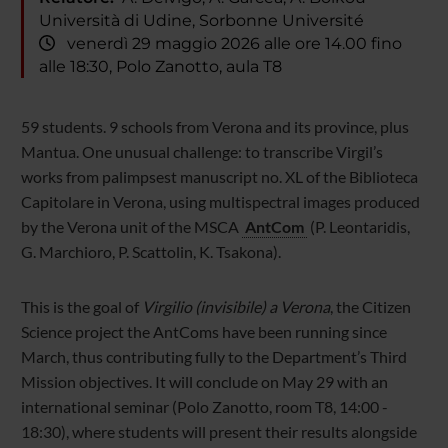
Università di Udine, Sorbonne Université
venerdì 29 maggio 2026 alle ore 14.00 fino
alle 18:30, Polo Zanotto, aula T8
59 students. 9 schools from Verona and its province, plus
Mantua. One unusual challenge: to transcribe Virgil’s
works from palimpsest manuscript no. XL of the Biblioteca
Capitolare in Verona, using multispectral images produced
by the Verona unit of the MSCA
AntCom
(P. Leontaridis,
G. Marchioro, P. Scattolin, K. Tsakona).
This is the goal of
Virgilio (invisibile) a Verona
, the Citizen
Science project the AntComs have been running since
March, thus contributing fully to the Department’s Third
Mission objectives. It will conclude on May 29 with an
international seminar (Polo Zanotto, room T8, 14:00 -
18:30), where students will present their results alongside