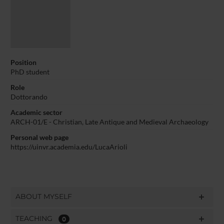
Position
PhD student
Role
Dottorando
Academic sector
ARCH-01/E - Christian, Late Antique and Medieval Archaeology
Personal web page
https://uinvr.academia.edu/LucaArioli
ABOUT MYSELF
TEACHING
0