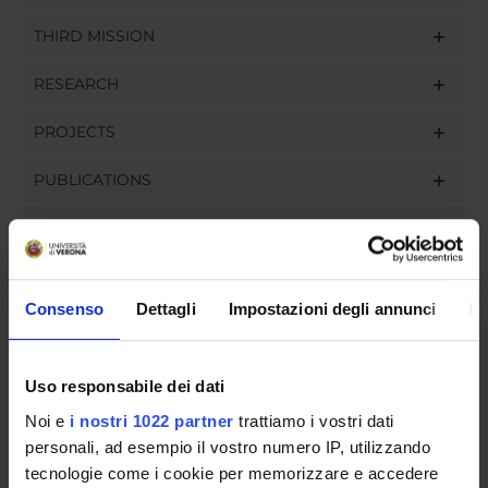
THIRD MISSION
RESEARCH
PROJECTS
PUBLICATIONS
ASSIGNMENTS
Consenso
Dettagli
Impostazioni degli annunci
In
ORGANISATION
Uso responsabile dei dati
GOVERNANCE
Noi e
i nostri 1022 partner
trattiamo i vostri dati
COMMITTEES
personali, ad esempio il vostro numero IP, utilizzando
tecnologie come i cookie per memorizzare e accedere