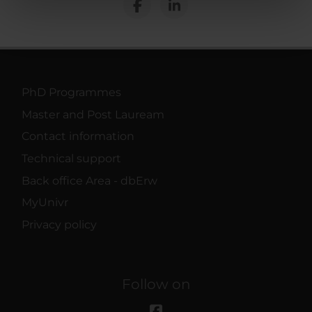
nostri partner che si occupano di analisi dei dati web,
pubblicità e social media, i quali potrebbero combinarle
con altre informazioni che hai fornito loro o che hanno
raccolto dal tuo utilizzo dei loro servizi.
PhD Programmes
Master and Post Lauream
Contact information
Technical support
Back office Area - dbErw
MyUnivr
Privacy policy
Follow on