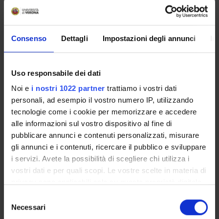
MYUNIVR
Consenso
Dettagli
Impostazioni degli annunci
In
Overview
Enrolment Policy
Uso responsabile dei dati
Courses
Noi e
i nostri 1022 partner
trattiamo i vostri dati
Academic Calendar
personali, ad esempio il vostro numero IP, utilizzando
Lesson timetable
tecnologie come i cookie per memorizzare e accedere
Degree Programme
alle informazioni sul vostro dispositivo al fine di
Exam calendar
pubblicare annunci e contenuti personalizzati, misurare
Notices
gli annunci e i contenuti, ricercare il pubblico e sviluppare
i servizi. Avete la possibilità di scegliere chi utilizza i
Thesis and internship proposals
vostri dati e per quali scopi. Le vostre scelte in materia di
Governing bodies
privacy sono applicabili solo su questa proprietà digitale
Faculty staff
in cui avete effettuato le vostre scelte. È possibile
Selezione
modificare o revocare il proprio consenso in qualsiasi
Necessari
del
STUDYING
momento dalla Dichiarazione sui cookie o facendo clic