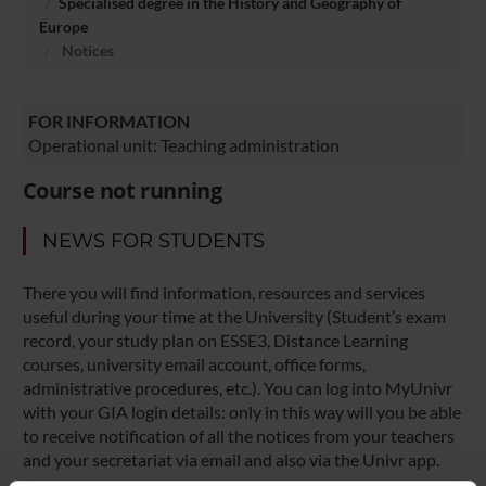
Specialised degree in the History and Geography of
Europe
Notices
FOR INFORMATION
Operational unit: Teaching administration
Course not running
NEWS FOR STUDENTS
There you will find information, resources and services
useful during your time at the University (Student’s exam
record, your study plan on ESSE3, Distance Learning
courses, university email account, office forms,
administrative procedures, etc.). You can log into MyUnivr
with your GIA login details: only in this way will you be able
to receive notification of all the notices from your teachers
and your secretariat via email and also via the Univr app.