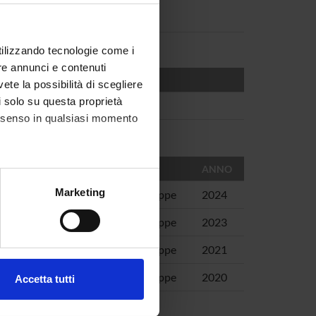
utilizzando tecnologie come i
re annunci e contenuti
vete la possibilità di scegliere
li solo su questa proprietà
consenso in qualsiasi momento
AUTORI
ANNO
alche metro,
Marketing
to
Sandrini, Giuseppe
2024
e specifiche (impronte
Sandrini, Giuseppe
2023
ezione dettagli
. Puoi
drini
Sandrini, Giuseppe
2021
Sandrini, Giuseppe
2020
Accetta tutti
l media e per analizzare il
ostri partner che si occupano