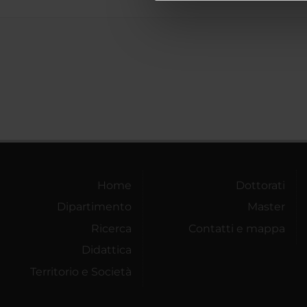
di analisi dei dati web, pubbl
che hanno raccolto dal tuo uti
Home
Dottorati
Dipartimento
Master
Ricerca
Contatti e mappa
Didattica
Territorio e Società