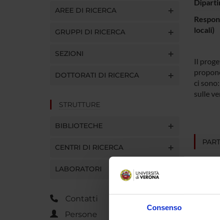
Diparti
AREE DI RICERCA
Respons
locali)
GRUPPI DI RICERCA
SEZIONI
Il proge
propone 
DOTTORATI DI RICERCA
ci sono:
sulle ve
STRUTTURE
BIBLIOTECHE
PART
CENTRI DI RICERCA
Giusep
LABORATORI
Contatti
AREE 
Consenso
Persone