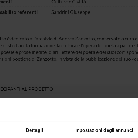
menti
Culture e Civiltà
abili (o referenti
Sandrini Giuseppe
tto è dedicato all'archivio di Andrea Zanzotto, conservato a cura degl
di studiare la formazione, la cultura e l'opera del poeta a partire da
 poesie e prose inedite; diari; lettere del poeta e dei suoi corrispond
rsioni poetiche di Zanzotto, in vista della pubblicazione del suo «
ECIPANTI AL PROGETTO
pe Sandrini
Professore ordinario
DI RICERCA COINVOLTE DAL PROGETTO
Dettagli
Impostazioni degli annunci