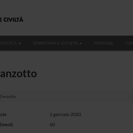
IDATTICA
TERRITORIO E SOCIETÀ
PERSONE
CON
Zanzotto
 Zanzotto
izio
1 gennaio 2020
(mesi)
60