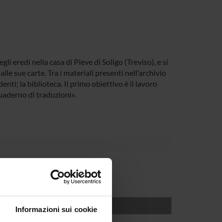
i eredi nella casa di Pieve di Soligo (Treviso), e si
lle sue carte. Tra i materiali presenti nell'archivio
enti; la biblioteca. Il primo obiettivo è il lavoro
quaderno di traduzioni».
Informazioni sui cookie