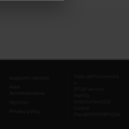
azioni che hai fornito loro o
Viale dell'Università
Supporto tecnico
4
Area
37129 Verona
Amministrativa
Partita
IVA01541040232
MyUnivr
Codice
Privacy policy
Fiscale93009870234