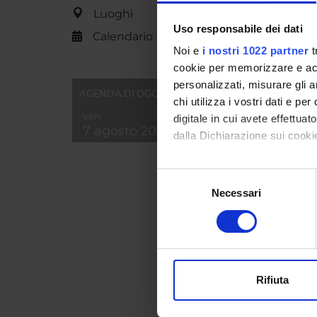
Filolo
Luoghi
Theory
Uso responsabile dei dati
Calendario
Noi e
i nostri 1022 partner
t
cookie per memorizzare e acce
SEZIO
personalizzati, misurare gli an
AGENDA DI OGGI
chi utilizza i vostri dati e pe
Letter
ven
digitale in cui avete effettua
7 agosto 2026
dalla Dichiarazione sui cookie
PUBBLI
Con il tuo consenso, vorrem
TITOL
Selezione
raccogliere informazi
Necessari
del
Cresce
Identificare il tuo di
consenso
Rimbau
digitali).
Approfondisci come vengono el
Andrea
modificare o ritirare il tuo 
Per il
Rifiuta
Utilizziamo i cookie per perso
nostro traffico. Condividiamo 