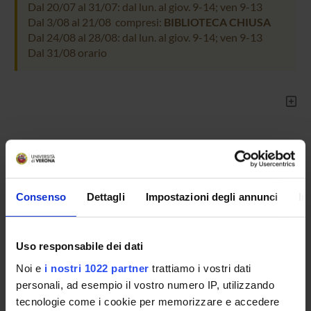
Dal 20/07 al 31/07: dal lun. al giov. 9-14; ven 9-13
Dal 3/08 al 21/08 compresi:
BIBLIOTECA CHIUSA
Dal 24/08 al 28/08: dal lun. al giov. 9-14; ven 9-13
Dal 31/08 orario
ORGANIZZAZIONE
Consenso
Dettagli
Impostazioni degli annunci
In
GOVERNANCE
COMMISSIONI
Uso responsabile dei dati
UFFICI E STRUTTURE DI SERVIZIO
Noi e
i nostri 1022 partner
trattiamo i vostri dati
personali, ad esempio il vostro numero IP, utilizzando
SERVIZI DI SEGRETERIA STUDENTI
tecnologie come i cookie per memorizzare e accedere