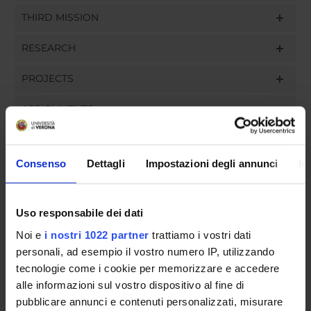
THIRD MISSION
RESEARCH
PROJECTS
ASSIGNMENTS
Consenso
Dettagli
Impostazioni degli annunci
In
ORGANISATION
Uso responsabile dei dati
GOVERNANCE
Noi e
i nostri 1022 partner
trattiamo i vostri dati
COMMITTEES
personali, ad esempio il vostro numero IP, utilizzando
tecnologie come i cookie per memorizzare e accedere
DEPARTMENT ADMINISTRATION OFFICES
alle informazioni sul vostro dispositivo al fine di
pubblicare annunci e contenuti personalizzati, misurare
STUDENT ADMINISTRATION OFFICES