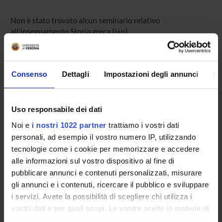
Non è stato trovato alcun seminario relativo
all'insegnamento Storia greca (i+p).
Consenso
Dettagli
Impostazioni degli annunci
In
OFFERTA FORMATIVA
CORSI DI STUDIO
Uso responsabile dei dati
DOTTORATI DI RICERCA E FORMAZIONE
Noi e
i nostri 1022 partner
trattiamo i vostri dati
SUPERIORE
personali, ad esempio il vostro numero IP, utilizzando
tecnologie come i cookie per memorizzare e accedere
Contatti
alle informazioni sul vostro dispositivo al fine di
Persone
pubblicare annunci e contenuti personalizzati, misurare
Luoghi
gli annunci e i contenuti, ricercare il pubblico e sviluppare
i servizi. Avete la possibilità di scegliere chi utilizza i
Calendario
vostri dati e per quali scopi. Le vostre scelte in materia di
privacy sono applicabili solo su questa proprietà digitale