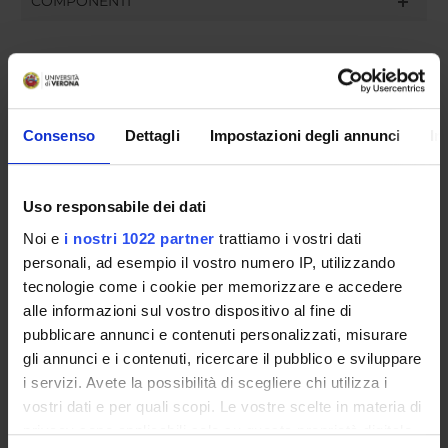
COMPONENTI
Fabio Coden
Simonetta Ponchia
Alessandra Zamperini
Consenso
Dettagli
Impostazioni degli annunci
In
Uso responsabile dei dati
SEDUTE E VERBALI
Noi e
i nostri 1022 partner
trattiamo i vostri dati
personali, ad esempio il vostro numero IP, utilizzando
tecnologie come i cookie per memorizzare e accedere
alle informazioni sul vostro dispositivo al fine di
ORGANIZZAZIONE
pubblicare annunci e contenuti personalizzati, misurare
gli annunci e i contenuti, ricercare il pubblico e sviluppare
GOVERNANCE
i servizi. Avete la possibilità di scegliere chi utilizza i
vostri dati e per quali scopi. Le vostre scelte in materia di
COMMISSIONI
privacy sono applicabili solo su questa proprietà digitale