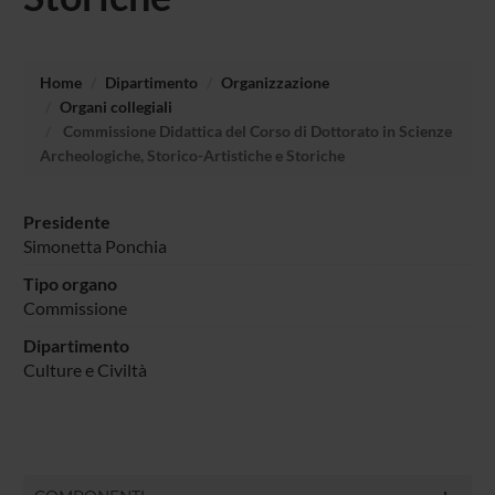
Home
Dipartimento
Organizzazione
Organi collegiali
Commissione Didattica del Corso di Dottorato in Scienze
Archeologiche, Storico-Artistiche e Storiche
Presidente
Simonetta Ponchia
Tipo organo
Commissione
Dipartimento
Culture e Civiltà