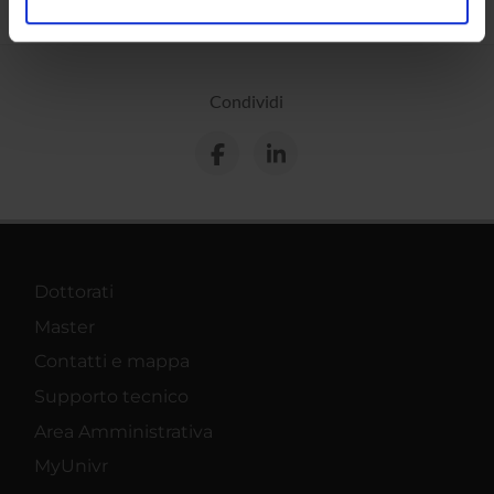
analizzare il nostro traffico. Condividiamo inoltre
informazioni sul modo in cui utilizzi il nostro sito con i
nostri partner che si occupano di analisi dei dati web,
Condividi
pubblicità e social media, i quali potrebbero combinarle
con altre informazioni che hai fornito loro o che hanno
raccolto dal tuo utilizzo dei loro servizi.
Dottorati
Master
Contatti e mappa
Supporto tecnico
Area Amministrativa
MyUnivr