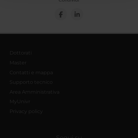
con altre informazioni che hai fornito loro o che hanno
raccolto dal tuo utilizzo dei loro servizi.
Dottorati
Master
Contatti e mappa
Supporto tecnico
Area Amministrativa
MyUnivr
Privacy policy
Segui su