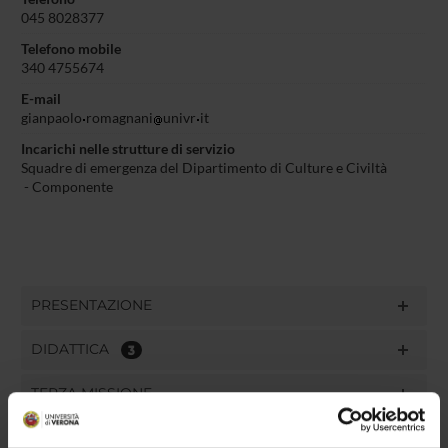
045 8028377
Telefono mobile
340 4755674
E-mail
gianpaolo
romagnani
univr
it
Incarichi nelle strutture di servizio
Squadre di emergenza del Dipartimento di Culture e Civiltà
- Componente
PRESENTAZIONE
DIDATTICA
3
TERZA MISSIONE
RICERCA