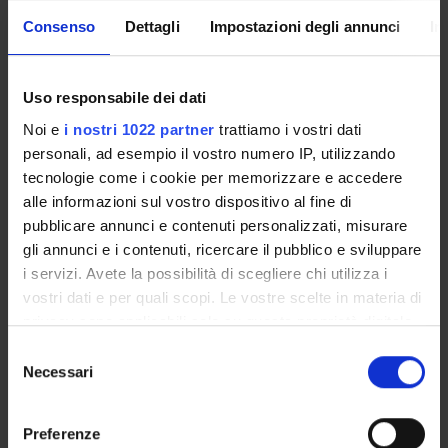
Consenso
Dettagli
Impostazioni degli annunci
In
PROGETTI
PUBBLICAZIONI
Uso responsabile dei dati
INCARICHI
Noi e
i nostri 1022 partner
trattiamo i vostri dati
personali, ad esempio il vostro numero IP, utilizzando
tecnologie come i cookie per memorizzare e accedere
alle informazioni sul vostro dispositivo al fine di
pubblicare annunci e contenuti personalizzati, misurare
ORGANIZZAZIONE
gli annunci e i contenuti, ricercare il pubblico e sviluppare
GOVERNANCE
i servizi. Avete la possibilità di scegliere chi utilizza i
vostri dati e per quali scopi. Le vostre scelte in materia di
COMMISSIONI
privacy sono applicabili solo su questa proprietà digitale
in cui avete effettuato le vostre scelte. È possibile
Selezione
UFFICI E STRUTTURE DI SERVIZIO
modificare o revocare il proprio consenso in qualsiasi
Necessari
del
momento dalla Dichiarazione sui cookie o facendo clic
consenso
SERVIZI DI SEGRETERIA STUDENTI
sull'icona di attivazione della privacy.
Preferenze