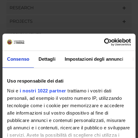
RESEARCH
PROJECTS
ASSIGNMENTS
Consenso
Dettagli
Impostazioni degli annunci
In
ORGANISATION
Uso responsabile dei dati
GOVERNANCE
Noi e
i nostri 1022 partner
trattiamo i vostri dati
COMMITTEES
personali, ad esempio il vostro numero IP, utilizzando
tecnologie come i cookie per memorizzare e accedere
DEPARTMENT ADMINISTRATION OFFICES
alle informazioni sul vostro dispositivo al fine di
pubblicare annunci e contenuti personalizzati, misurare
STUDENT ADMINISTRATION OFFICES
gli annunci e i contenuti, ricercare il pubblico e sviluppare
i servizi. Avete la possibilità di scegliere chi utilizza i
DEPARTMENT FACILITIES