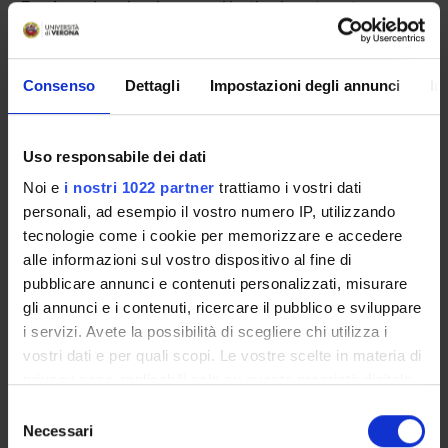
Funds:
assigned and managed by the department
Consenso
Dettagli
Impostazioni degli annunci
In
PROJECT PARTICIPANTS
Francesco Donadi
Uso responsabile dei dati
Noi e
i nostri 1022 partner
trattiamo i vostri dati
personali, ad esempio il vostro numero IP, utilizzando
tecnologie come i cookie per memorizzare e accedere
ACTIVITIES
alle informazioni sul vostro dispositivo al fine di
pubblicare annunci e contenuti personalizzati, misurare
RESEARCH AREAS
gli annunci e i contenuti, ricercare il pubblico e sviluppare
RESEARCH GROUPS
i servizi. Avete la possibilità di scegliere chi utilizza i
vostri dati e per quali scopi. Le vostre scelte in materia di
SECTIONS
privacy sono applicabili solo su questa proprietà digitale
in cui avete effettuato le vostre scelte. È possibile
Selezione
PHD PROGRAMMES
modificare o revocare il proprio consenso in qualsiasi
Necessari
del