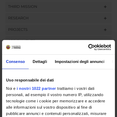
THIRD MISSION
RESEARCH
PROJECTS
ASSIGNMENTS
Consenso
Dettagli
Impostazioni degli annunci
In
ORGANISATION
Uso responsabile dei dati
GOVERNANCE
Noi e
i nostri 1022 partner
trattiamo i vostri dati
COMMITTEES
personali, ad esempio il vostro numero IP, utilizzando
tecnologie come i cookie per memorizzare e accedere
DEPARTMENT ADMINISTRATION OFFICES
alle informazioni sul vostro dispositivo al fine di
pubblicare annunci e contenuti personalizzati, misurare
STUDENT ADMINISTRATION OFFICES