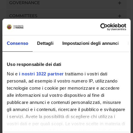
GOVERNANCE
COMMITTEES
DEPARTMENT ADMINISTRATION OFFICES
STUDENT ADMINISTRATION OFFICES
Consenso
Dettagli
Impostazioni degli annunci
In
DEPARTMENT FACILITIES
Uso responsabile dei dati
LIBRARIES
Noi e
i nostri 1022 partner
trattiamo i vostri dati
personali, ad esempio il vostro numero IP, utilizzando
CENTRI
tecnologie come i cookie per memorizzare e accedere
alle informazioni sul vostro dispositivo al fine di
LABORATORIES AND RESEARCH CENTRES
pubblicare annunci e contenuti personalizzati, misurare
gli annunci e i contenuti, ricercare il pubblico e sviluppare
Contacts
i servizi. Avete la possibilità di scegliere chi utilizza i
People
vostri dati e per quali scopi. Le vostre scelte in materia di
Places
privacy sono applicabili solo su questa proprietà digitale