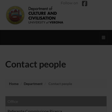
Follow on
Toggl
Contact people
Home
Department
Contact people
Office
Referente Commissione Ricerca