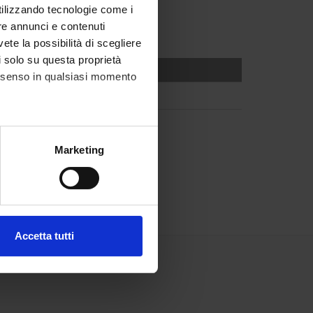
utilizzando tecnologie come i
re annunci e contenuti
vete la possibilità di scegliere
li solo su questa proprietà
consenso in qualsiasi momento
alche metro,
Marketing
e specifiche (impronte
ezione dettagli
. Puoi
Accetta tutti
l media e per analizzare il
ostri partner che si occupano
azioni che hai fornito loro o