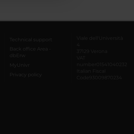
Viale dell'Università
Technical support
4
Back office Area -
37129 Verona
dbErw
VAT
number01541040232
MyUnivr
Italian Fiscal
Privacy policy
Code93009870234