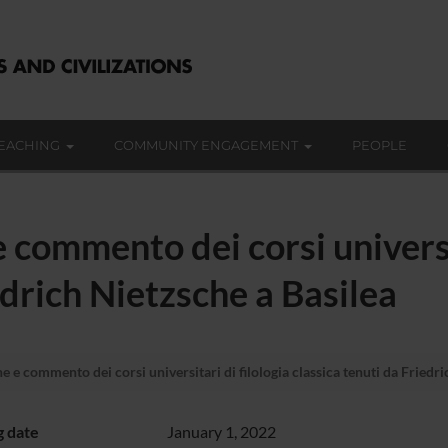
EACHING
COMMUNITY ENGAGEMENT
PEOPLE
 commento dei corsi universit
edrich Nietzsche a Basilea
e e commento dei corsi universitari di filologia classica tenuti da Friedri
g date
January 1, 2022