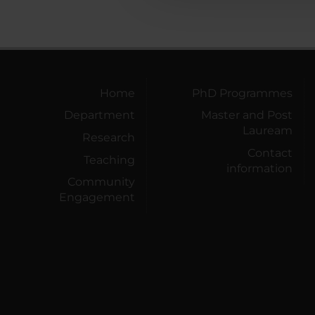
Home
PhD Programmes
Department
Master and Post
Lauream
Research
Contact
Teaching
information
Community
Engagement