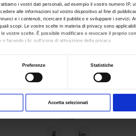
do Ugolini
Associate Professor
rattiamo i vostri dati personali, ad esempio il vostro numero IP, 
dere alle informazioni sul vostro dispositivo al fine di pubblica
nunci e i contenuti, ricercare il pubblico e sviluppare i servizi. A
r quali scopi. Le vostre scelte in materia di privacy sono applicabi
ONS
to le vostre scelte. È possibile modificare o revocare il proprio 
 o facendo clic sull'icona di attivazione della privacy.
 dell'antichità
mo anche:
oni sulla tua posizione geografica, con un'approssimazione di qu
Preferenze
Statistiche
spositivo, scansionandolo attivamente alla ricerca di caratteristich
aborati i tuoi dati personali e imposta le tue preferenze nella
s
consenso in qualsiasi momento dalla Dichiarazione sui cookie.
Accetta selezionati
nalizzare contenuti ed annunci, per fornire funzionalità dei socia
inoltre informazioni sul modo in cui utilizzi il nostro sito con i n
Share
icità e social media, i quali potrebbero combinarle con altre inform
lizzo dei loro servizi.