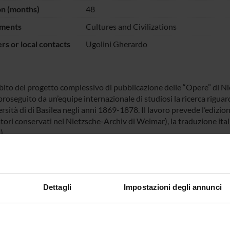
on (months)
48
ments
Cultures and Civilizations
s or local contacts
Ugolini Gherardo
bito del progetto complessivo di pubblicazione delle “Opere” di N
 proseguito da un’equipe internazionale di studiosi la ricerca riguard
ersità di di Basilea negli anni 1869-1878. Il lavoro prevede l’edizion
tori conservati nel Nietzsche-Archiv di Weimar), la traduzione ital
).
colare è previsto lo studio e la pubblicazione dei seguenti due corsi
egomena zu den Choephoren des Aeschylus
;
itung in die Tragödie des Sophocles
.
Dettagli
Impostazioni degli annunci
ECT PARTICIPANTS