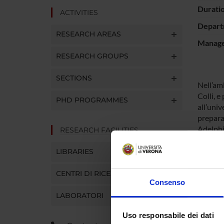
Durati
ACTIVITIES
Depart
RESEARCH AREAS
Manager
RESEARCH GROUPS
SECTIONS
Nell’am
Colli, e
PHD PROGRAMMES
all’univ
prepara
Adelphi
RESEARCH FACILITIES
In parti
1)
Prol
LIBRARIES
2)
Einle
CENTRI DI RICERCA
Consenso
LABORATORI
PROJ
Uso responsabile dei dati