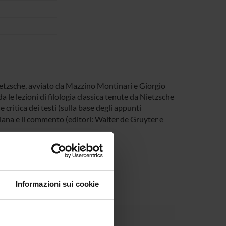
ietzsche, avviato da Mazzino Montinari e Giorgio
a le lezioni di filologia classica tenute da Nietzsche
e critica dei testi (sulla base degli appunti
iana e il commento (editori: Walter de Gruyter e
 universitari:
Informazioni sui cookie