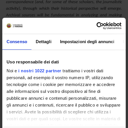
correspondence (and, for some of these scholars, the journalistic
activity), through which their historical perspective will emerge.
Archival sources will be fundamental in analyzing and making
available unpublished or understudied documents. Private
collections in the possession of family members or pupils of the
scholars will also be investigated.
Consenso
Dettagli
Impostazioni degli annunci
In
SPONSORS:
Uso responsabile dei dati
MUR - Ministero dell'Università e della Ricerca
Noi e
i nostri 1022 partner
trattiamo i vostri dati
Funds:
assigned and managed by the department
personali, ad esempio il vostro numero IP, utilizzando
Syllabus:
PRIN
tecnologie come i cookie per memorizzare e accedere
alle informazioni sul vostro dispositivo al fine di
pubblicare annunci e contenuti personalizzati, misurare
gli annunci e i contenuti, ricercare il pubblico e sviluppare
PROJECT PARTICIPANTS
i servizi. Avete la possibilità di scegliere chi utilizza i
Edoardo Bianchi
vostri dati e per quali scopi. Le vostre scelte in materia di
Associate Professor
privacy sono applicabili solo su questa proprietà digitale