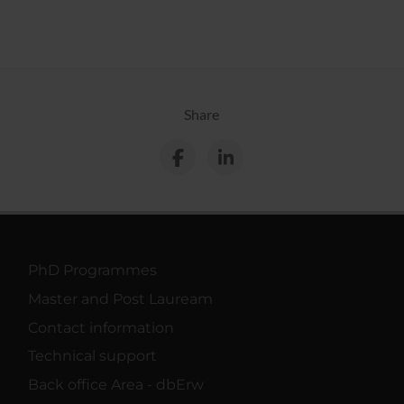
Share
PhD Programmes
Master and Post Lauream
Contact information
Technical support
Back office Area - dbErw