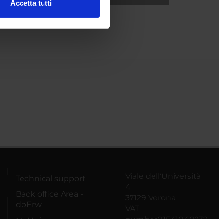
Accetta tutti
l media e per analizzare il
ostri partner che si occupano
azioni che hai fornito loro o
Viale dell'Università
Technical support
4
Back office Area -
37129 Verona
dbErw
VAT