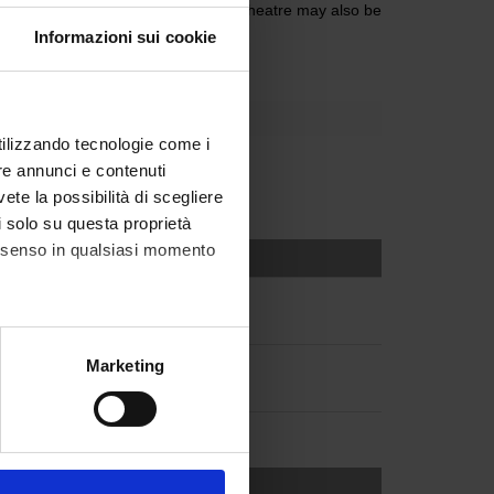
Area of Lipari Research on classical theatre may also be
Informazioni sui cookie
utilizzando tecnologie come i
re annunci e contenuti
vete la possibilità di scegliere
li solo su questa proprietà
consenso in qualsiasi momento
alche metro,
Marketing
e specifiche (impronte
ezione dettagli
. Puoi