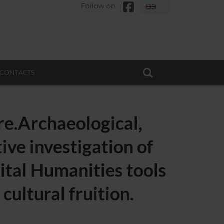
Follow on
CONTACTS
re.Archaeological,
tive investigation of
gital Humanities tools
cultural fruition.