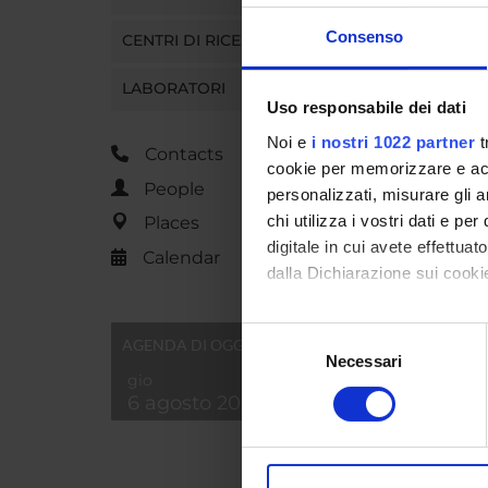
concurre
linked t
Consenso
CENTRI DI RICERCA
LABORATORI
Uso responsabile dei dati
PROJ
Noi e
i nostri 1022 partner
t
Contacts
Renata 
cookie per memorizzare e acce
People
personalizzati, misurare gli an
chi utilizza i vostri dati e pe
Places
digitale in cui avete effettua
RESEA
Calendar
dalla Dichiarazione sui cookie
Lingua,
Classic
Con il tuo consenso, vorrem
Selezione
AGENDA DI OGGI
raccogliere informazi
Storia
Necessari
del
gio
Identificare il tuo di
Philol
consenso
6 agosto 2026
digitali).
Approfondisci come vengono el
modificare o ritirare il tuo 
SECTI