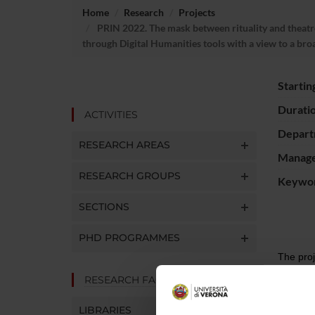
Home
Research
Projects
PRIN 2022. The mask between rituality and theatre.A
through Digital Humanities tools with a view to a broa
Startin
Durati
ACTIVITIES
Depart
RESEARCH AREAS
Manager
RESEARCH GROUPS
Keywo
SECTIONS
PHD PROGRAMMES
The proj
the thea
RESEARCH FACILITIES
(especia
to theat
LIBRARIES