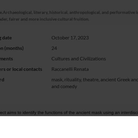
rchaeological, literary, historical, anthropological, and performative in
der, fairer and more inclusive cultural fruition.
g date
October 17, 2023
on (months)
24
ments
Cultures and Civilizations
s or local contacts
Raccanelli Renata
rd
mask, rituality, theatre, ancient Greek 
and comedy
ect aims to identify the functions of the ancient mask using an interdisci
trical mask will be conducted in the context of the anthropology of the
lly Plautine) and their relationship with the corresponding Greek model
er companies and theatrical productions, with whom we intend to plan t