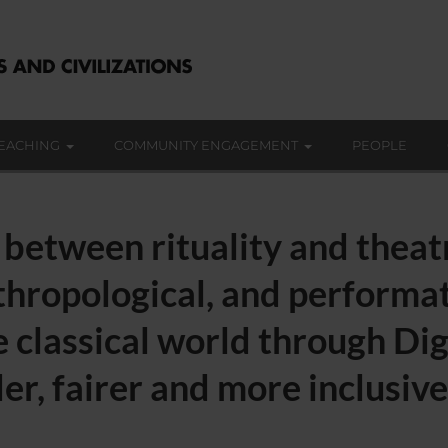
EACHING
COMMUNITY ENGAGEMENT
PEOPLE
between rituality and theat
anthropological, and performa
e classical world through Di
er, fairer and more inclusive 