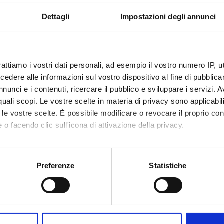
ntly with the opening of the planned exhibitions in the Archaeological 
o research on modern and contemporary theatre.
Dettagli
Impostazioni degli annunci
ECT PARTICIPANTS
rattiamo i vostri dati personali, ad esempio il vostro numero IP, 
Raccanelli
Associate Professor
dere alle informazioni sul vostro dispositivo al fine di pubblica
nunci e i contenuti, ricercare il pubblico e sviluppare i servizi. A
r quali scopi. Le vostre scelte in materia di privacy sono applicabi
to le vostre scelte. È possibile modificare o revocare il proprio 
RCH AREAS INVOLVED IN THE PROJECT
 o facendo clic sull'icona di attivazione della privacy.
 letteratura e filologia greca e latina
s, ancient literature and art
mo anche:
oni sulla tua posizione geografica, con un'approssimazione di qu
 e Antropologia
Preferenze
Statistiche
spositivo, scansionandolo attivamente alla ricerca di caratteristich
ogy and palaeography; historical linguistics
aborati i tuoi dati personali e imposta le tue preferenze nella
s
consenso in qualsiasi momento dalla Dichiarazione sui cookie.
ONS