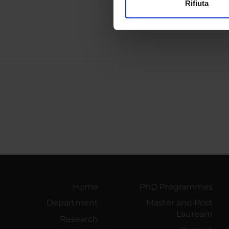
Rifiuta
Utilizziamo i cookie per perso
Scienze
nostro traffico. Condividiamo 
di analisi dei dati web, pubbl
che hanno raccolto dal tuo uti
Home
PhD Programmes
Department
Master and Post
Lauream
Research