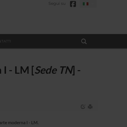
Segui su
TATTI
 I - LM [
Sede TN
] -
arte moderna I - LM.