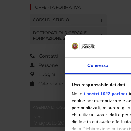
OFFERTA FORMATIVA
CORSI DI STUDIO
DOTTORATI DI RICERCA E
FORMAZIONE SUPERIORE
Contatti
Persone
Consenso
Luoghi
Calendario
Uso responsabile dei dati
Noi e
i nostri 1022 partner
t
cookie per memorizzare e acce
AGENDA DI OGGI
personalizzati, misurare gli an
chi utilizza i vostri dati e pe
ven
digitale in cui avete effettua
7 agosto 2026
dalla Dichiarazione sui cookie