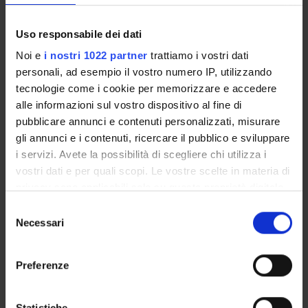
PUBLICATIONS
Uso responsabile dei dati
TITLE
Noi e
i nostri 1022 partner
trattiamo i vostri dati
personali, ad esempio il vostro numero IP, utilizzando
Crescere e formarsi al tempo del fascismo. Le letture del gio
tecnologie come i cookie per memorizzare e accedere
Rimbaud, Lorca, Éluard: tre “fari” del giovane Zanzotto
alle informazioni sul vostro dispositivo al fine di
pubblicare annunci e contenuti personalizzati, misurare
Andrea Zanzotto, Traduzioni trapianti imitazioni, a cura di G
gli annunci e i contenuti, ricercare il pubblico e sviluppare
i servizi. Avete la possibilità di scegliere chi utilizza i
Per il «Quaderno di traduzioni» di Andrea Zanzotto
vostri dati e per quali scopi. Le vostre scelte in materia di
privacy sono applicabili solo su questa proprietà digitale
in cui avete effettuato le vostre scelte. È possibile
Selezione
modificare o revocare il proprio consenso in qualsiasi
Necessari
del
ACTIVITIES
momento dalla Dichiarazione sui cookie o facendo clic
consenso
sull'icona di attivazione della privacy.
RESEARCH AREAS
Preferenze
Con il tuo consenso, vorremmo anche:
RESEARCH GROUPS
raccogliere informazioni sulla tua posizione
Statistiche