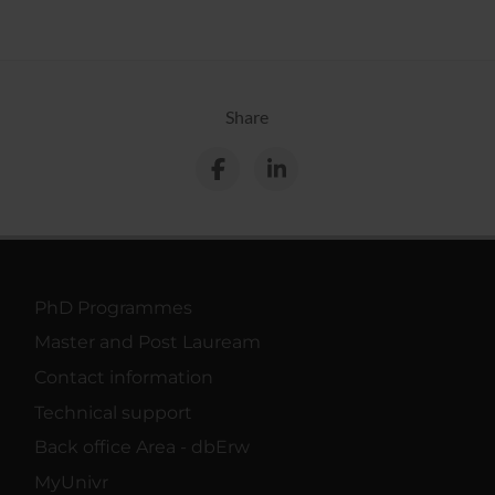
Share
PhD Programmes
Master and Post Lauream
Contact information
Technical support
Back office Area - dbErw
MyUnivr