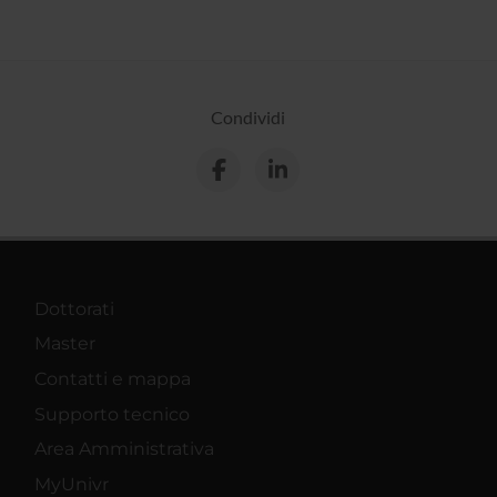
Condividi
Dottorati
Master
Contatti e mappa
Supporto tecnico
Area Amministrativa
MyUnivr