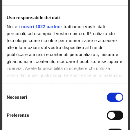
PUBBLICAZIONI
Uso responsabile dei dati
TITOLO
Noi e
i nostri 1022 partner
trattiamo i vostri dati
Crescere e formarsi al tempo del fascismo. Le letture del gio
personali, ad esempio il vostro numero IP, utilizzando
tecnologie come i cookie per memorizzare e accedere
Rimbaud, Lorca, Éluard: tre “fari” del giovane Zanzotto
alle informazioni sul vostro dispositivo al fine di
pubblicare annunci e contenuti personalizzati, misurare
Andrea Zanzotto, Traduzioni trapianti imitazioni, a cura di G
gli annunci e i contenuti, ricercare il pubblico e sviluppare
Per il «Quaderno di traduzioni» di Andrea Zanzotto
i servizi. Avete la possibilità di scegliere chi utilizza i
vostri dati e per quali scopi. Le vostre scelte in materia di
privacy sono applicabili solo su questa proprietà digitale
in cui avete effettuato le vostre scelte. È possibile
Selezione
modificare o revocare il proprio consenso in qualsiasi
Necessari
ATTIVITÀ
del
momento dalla Dichiarazione sui cookie o facendo clic
consenso
AREE DI RICERCA
sull'icona di attivazione della privacy.
Preferenze
GRUPPI DI RICERCA
Con il tuo consenso, vorremmo anche: