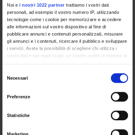
Notices
Noi e
i nostri 1022 partner
trattiamo i vostri dati
Governing bodies
personali, ad esempio il vostro numero IP, utilizzando
Faculty staff
tecnologie come i cookie per memorizzare e accedere
Documents
alle informazioni sul vostro dispositivo al fine di
pubblicare annunci e contenuti personalizzati, misurare
gli annunci e i contenuti, ricercare il pubblico e sviluppare
STUDYING
i servizi. Avete la possibilità di scegliere chi utilizza i
vostri dati e per quali scopi. Le vostre scelte in materia di
COURSES
privacy sono applicabili solo su questa proprietà digitale
in cui avete effettuato le vostre scelte. È possibile
PHD PROGRAMMES AND POSTGRADUATE
Selezione
modificare o revocare il proprio consenso in qualsiasi
TRAINING
Necessari
del
momento dalla Dichiarazione sui cookie o facendo clic
consenso
sull'icona di attivazione della privacy.
Contacts
Preferenze
People
Con il tuo consenso, vorremmo anche:
Places
raccogliere informazioni sulla tua posizione
Statistiche
Calendar
geografica, con un'approssimazione di qualche
metro,
Marketing