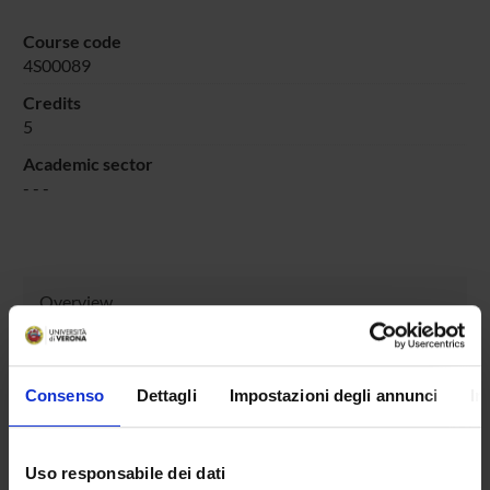
Course code
4S00089
Credits
5
Academic sector
- - -
Overview
Enrolment Policy
Courses
Academic Calendar
Consenso
Dettagli
Impostazioni degli annunci
In
Lesson timetable
Degree Programme
Exam calendar
Uso responsabile dei dati