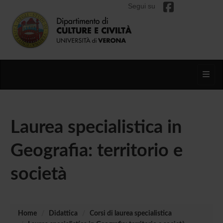
Segui su
Toggl
Laurea specialistica in
Geografia: territorio e
società
Home
Didattica
Corsi di laurea specialistica