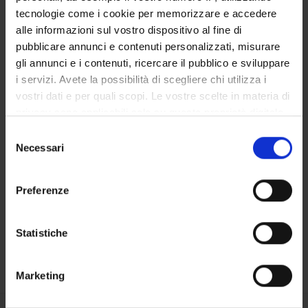
tecnologie come i cookie per memorizzare e accedere
Docenti
alle informazioni sul vostro dispositivo al fine di
pubblicare annunci e contenuti personalizzati, misurare
OFFERTA FORMATIVA
gli annunci e i contenuti, ricercare il pubblico e sviluppare
i servizi. Avete la possibilità di scegliere chi utilizza i
CORSI DI STUDIO
vostri dati e per quali scopi. Le vostre scelte in materia di
privacy sono applicabili solo su questa proprietà digitale
DOTTORATI DI RICERCA E FORMAZIONE SUPERIORE
in cui avete effettuato le vostre scelte. È possibile
Selezione
modificare o revocare il proprio consenso in qualsiasi
Necessari
del
Contatti
momento dalla Dichiarazione sui cookie o facendo clic
consenso
Persone
sull'icona di attivazione della privacy.
Preferenze
Luoghi
Con il tuo consenso, vorremmo anche:
Calendario
raccogliere informazioni sulla tua posizione
Statistiche
geografica, con un'approssimazione di qualche
metro,
Marketing
Identificare il tuo dispositivo, scansionandolo
attivamente alla ricerca di caratteristiche specifiche