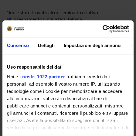
Non è stato trovato alcun seminario relativo
all'insegnamento Linguistica italiana.
Consenso
Dettagli
Impostazioni degli annunci
In
OFFERTA FORMATIVA
CORSI DI STUDIO
Uso responsabile dei dati
DOTTORATI DI RICERCA E FORMAZIONE
Noi e
i nostri 1022 partner
trattiamo i vostri dati
SUPERIORE
personali, ad esempio il vostro numero IP, utilizzando
tecnologie come i cookie per memorizzare e accedere
Contatti
alle informazioni sul vostro dispositivo al fine di
Persone
pubblicare annunci e contenuti personalizzati, misurare
Luoghi
gli annunci e i contenuti, ricercare il pubblico e sviluppare
i servizi. Avete la possibilità di scegliere chi utilizza i
Calendario
vostri dati e per quali scopi. Le vostre scelte in materia di
privacy sono applicabili solo su questa proprietà digitale