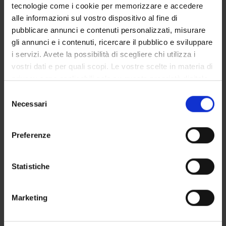
COMMITTEES
tecnologie come i cookie per memorizzare e accedere
alle informazioni sul vostro dispositivo al fine di
DEPARTMENT ADMINISTRATION OFFICES
pubblicare annunci e contenuti personalizzati, misurare
gli annunci e i contenuti, ricercare il pubblico e sviluppare
STUDENT ADMINISTRATION OFFICES
i servizi. Avete la possibilità di scegliere chi utilizza i
vostri dati e per quali scopi. Le vostre scelte in materia di
DEPARTMENT FACILITIES
privacy sono applicabili solo su questa proprietà digitale
in cui avete effettuato le vostre scelte. È possibile
Selezione
LIBRARIES
modificare o revocare il proprio consenso in qualsiasi
Necessari
del
momento dalla Dichiarazione sui cookie o facendo clic
CENTRI
consenso
sull'icona di attivazione della privacy.
Preferenze
LABORATORIES AND RESEARCH CENTRES
Con il tuo consenso, vorremmo anche:
Contacts
raccogliere informazioni sulla tua posizione
Statistiche
geografica, con un'approssimazione di qualche
People
metro,
Places
Marketing
Identificare il tuo dispositivo, scansionandolo
Calendar
attivamente alla ricerca di caratteristiche specifiche
(impronte digitali).