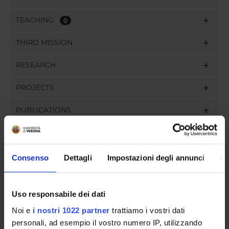
TEACHING
0
THIRD MISSION
RESEARCH
PROJECTS
PUBLICATIONS
ASSIGNMENTS
Consenso
Dettagli
Impostazioni degli annunci
In
ORGANISATION
Uso responsabile dei dati
GOVERNANCE
Noi e
i nostri 1022 partner
trattiamo i vostri dati
personali, ad esempio il vostro numero IP, utilizzando