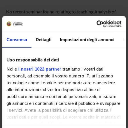
No recent seminar found relating to teaching Analysis of
films (m).
Consenso
Dettagli
Impostazioni degli annunci
In
STUDYING
COURSES
Uso responsabile dei dati
PHD PROGRAMMES AND POSTGRADUATE
Noi e
i nostri 1022 partner
trattiamo i vostri dati
TRAINING
personali, ad esempio il vostro numero IP, utilizzando
tecnologie come i cookie per memorizzare e accedere
Contacts
alle informazioni sul vostro dispositivo al fine di
pubblicare annunci e contenuti personalizzati, misurare
People
gli annunci e i contenuti, ricercare il pubblico e sviluppare
Places
i servizi. Avete la possibilità di scegliere chi utilizza i
Calendar
vostri dati e per quali scopi. Le vostre scelte in materia di
privacy sono applicabili solo su questa proprietà digitale