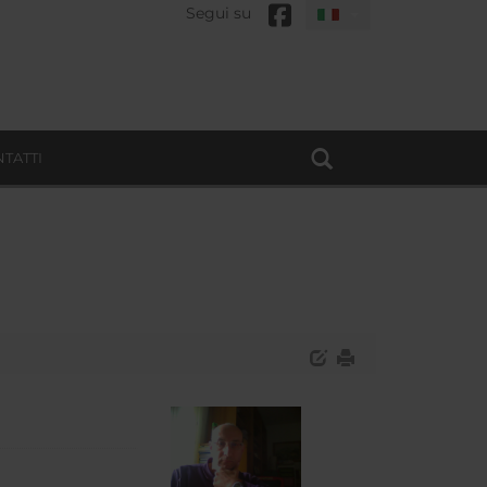
Segui su
TATTI