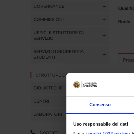
GOVERNANCE
Qualifi
COMMISSIONI
Ruolo
UFFICI E STRUTTURE DI
SERVIZIO
SERVIZI DI SEGRETERIA
STUDENTI
Pres
STRUTTURE DEL DIPARTIMENTO
Curric
BIBLIOTECHE
CENTRI
Consenso
LABORATORI
Uso responsabile dei dati
Contatti
Noi e
i nostri 1022 partner
t