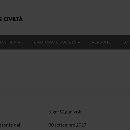
IDATTICA
TERRITORIO E SOCIETÀ
PERSONE
CON
i
tllgnr52
univr
it
sente dal
30 settembre 2017