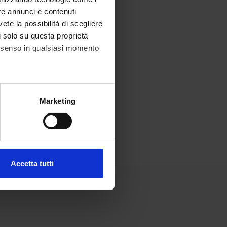
re annunci e contenuti
vete la possibilità di scegliere
li solo su questa proprietà
consenso in qualsiasi momento
alche metro,
Marketing
e specifiche (impronte
ezione dettagli
. Puoi
Accetta tutti
l media e per analizzare il
ostri partner che si occupano
azioni che hai fornito loro o