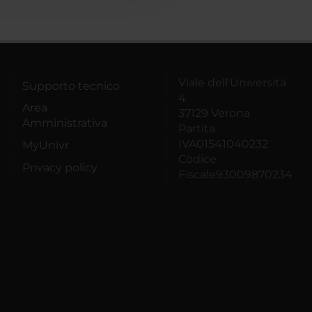
Viale dell'Università
Supporto tecnico
4
Area
37129 Verona
Amministrativa
Partita
IVA01541040232
MyUnivr
Codice
Privacy policy
Fiscale93009870234