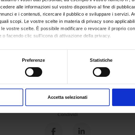
dere alle informazioni sul vostro dispositivo al fine di pubblica
nunci e i contenuti, ricercare il pubblico e sviluppare i servizi. A
r quali scopi. Le vostre scelte in materia di privacy sono applicabi
to le vostre scelte. È possibile modificare o revocare il proprio 
 o facendo clic sull'icona di attivazione della privacy.
mo anche:
oni sulla tua posizione geografica, con un'approssimazione di qu
Preferenze
Statistiche
spositivo, scansionandolo attivamente alla ricerca di caratteristich
aborati i tuoi dati personali e imposta le tue preferenze nella
s
consenso in qualsiasi momento dalla Dichiarazione sui cookie.
Accetta selezionati
nalizzare contenuti ed annunci, per fornire funzionalità dei socia
inoltre informazioni sul modo in cui utilizzi il nostro sito con i n
Condividi
icità e social media, i quali potrebbero combinarle con altre inform
lizzo dei loro servizi.