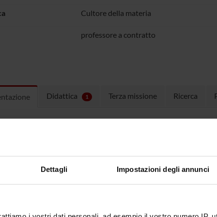
ca
Cultore della materia
professore a contratto
Didattica
Terza missione
Ricerca
entazione
1
ulum
curriculum e pubblicazioni
(pdf, it, 
Dettagli
Impostazioni degli annunci
rattiamo i vostri dati personali, ad esempio il vostro numero IP, 