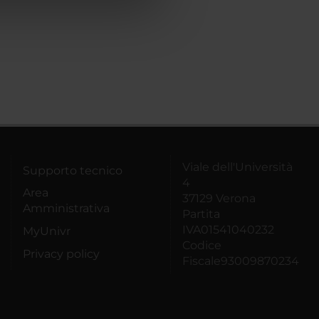
Viale dell'Università
Supporto tecnico
4
Area
37129 Verona
Amministrativa
Partita
IVA01541040232
MyUnivr
Codice
Privacy policy
Fiscale93009870234