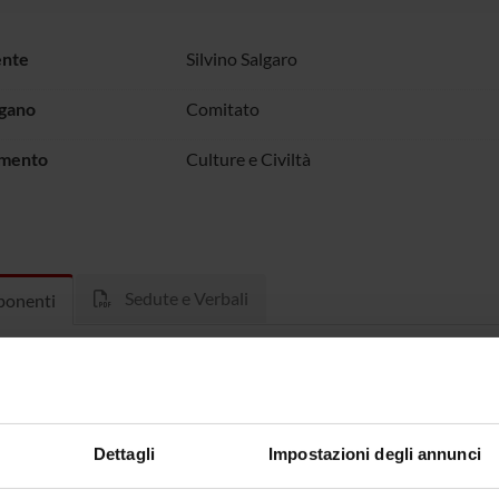
ente
Silvino Salgaro
rgano
Comitato
imento
Culture e Civiltà
Sedute e Verbali
onenti
 Basso
Fabio Sag
sotti
Sandra Va
Dettagli
Impostazioni degli annunci