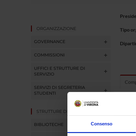
Presid
ORGANIZZAZIONE
Tipo o
GOVERNANCE
Dipart
COMMISSIONI
UFFICI E STRUTTURE DI
SERVIZIO
Comp
SERVIZI DI SEGRETERIA
STUDENTI
Patrizia
STRUTTURE DEL DIPARTIMENTO
Lucia Ma
Consenso
BIBLIOTECHE