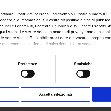
rattiamo i vostri dati personali, ad esempio il vostro numero IP, 
dere alle informazioni sul vostro dispositivo al fine di pubblica
nunci e i contenuti, ricercare il pubblico e sviluppare i servizi. A
r quali scopi. Le vostre scelte in materia di privacy sono applicabi
to le vostre scelte. È possibile modificare o revocare il proprio 
 o facendo clic sull'icona di attivazione della privacy.
mo anche:
oni sulla tua posizione geografica, con un'approssimazione di qu
Preferenze
Statistiche
spositivo, scansionandolo attivamente alla ricerca di caratteristich
aborati i tuoi dati personali e imposta le tue preferenze nella
s
consenso in qualsiasi momento dalla Dichiarazione sui cookie.
Accetta selezionati
nalizzare contenuti ed annunci, per fornire funzionalità dei socia
inoltre informazioni sul modo in cui utilizzi il nostro sito con i n
icità e social media, i quali potrebbero combinarle con altre inform