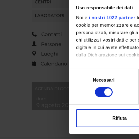
CENTRI
Uso responsabile dei dati
LABORATORI
Noi e
i nostri 1022 partner
t
cookie per memorizzare e acce
personalizzati, misurare gli an
Contatti
chi utilizza i vostri dati e pe
Persone
digitale in cui avete effettua
Luoghi
dalla Dichiarazione sui cookie
Calendario
Con il tuo consenso, vorrem
Selezione
raccogliere informazi
Necessari
del
Identificare il tuo di
consenso
AGENDA DI OGGI
digitali).
dom
Approfondisci come vengono el
9 agosto 2026
modificare o ritirare il tuo 
Rifiuta
Utilizziamo i cookie per perso
nostro traffico. Condividiamo 
di analisi dei dati web, pubbl