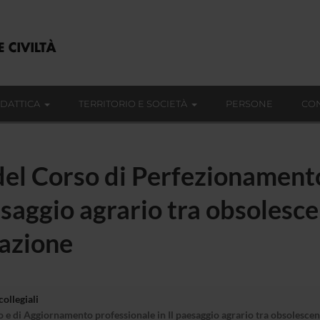
IDATTICA
TERRITORIO E SOCIETÀ
PERSONE
CON
 del Corso di Perfezionamen
esaggio agrario tra obsolesc
zazione
ollegiali
 e di Aggiornamento professionale in Il paesaggio agrario tra obsolescen