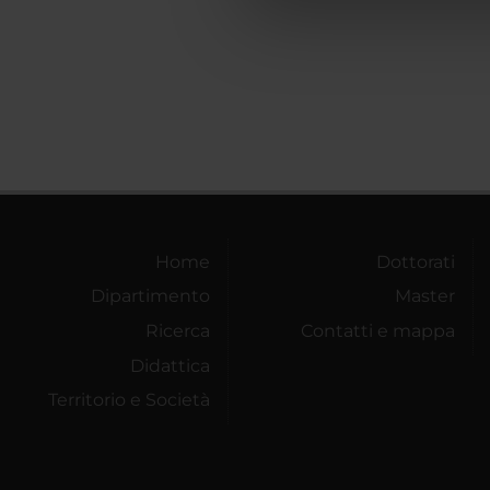
che hanno raccolto dal tuo uti
Home
Dottorati
Dipartimento
Master
Ricerca
Contatti e mappa
Didattica
Territorio e Società