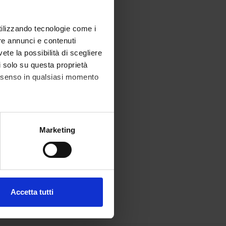
utilizzando tecnologie come i
re annunci e contenuti
vete la possibilità di scegliere
li solo su questa proprietà
consenso in qualsiasi momento
alche metro,
Marketing
e specifiche (impronte
ezione dettagli
. Puoi
Accetta tutti
l media e per analizzare il
ostri partner che si occupano
azioni che hai fornito loro o