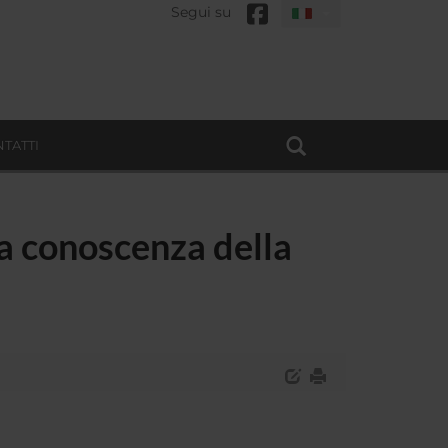
Segui su
TATTI
la conoscenza della