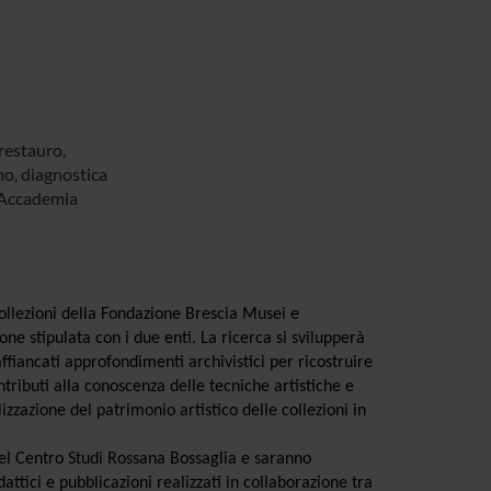
 restauro,
o, diagnostica
 Accademia
 collezioni della Fondazione Brescia Musei e
e stipulata con i due enti. La ricerca si svilupperà
fiancati approfondimenti archivistici per ricostruire
tributi alla conoscenza delle tecniche artistiche e
zzazione del patrimonio artistico delle collezioni in
b del Centro Studi Rossana Bossaglia e saranno
attici e pubblicazioni realizzati in collaborazione tra