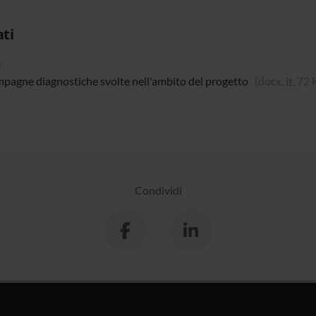
ati
i
pagne diagnostiche svolte nell'ambito del progetto
(docx, it, 72
Condividi