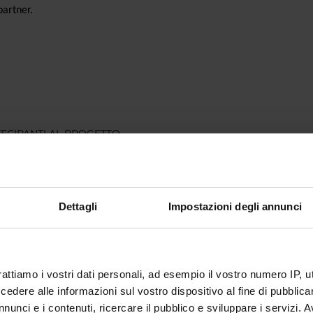
 partner.
ECIPANTI AL PROGETTO
Adami
Cultore della materia
Monica 
rtoni
Professore a contratto
Valerio T
Dettagli
Impostazioni degli annunci
a Cretella
Professore associato
rattiamo i vostri dati personali, ad esempio il vostro numero IP, 
ABORATORI ESTERNI
dere alle informazioni sul vostro dispositivo al fine di pubblica
nunci e i contenuti, ricercare il pubblico e sviluppare i servizi. A