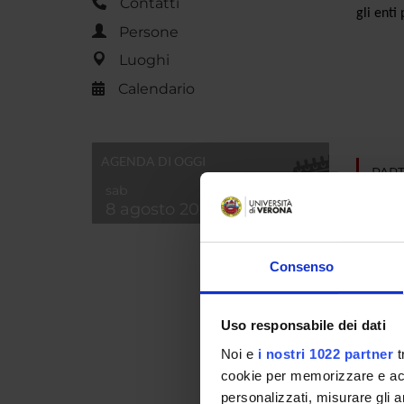
Contatti
gli enti
Persone
Luoghi
Calendario
AGENDA DI OGGI
PART
sab
8 agosto 2026
Giulia 
Paola A
Consenso
Stefani
Uso responsabile dei dati
Noi e
i nostri 1022 partner
t
COLL
cookie per memorizzare e acce
personalizzati, misurare gli an