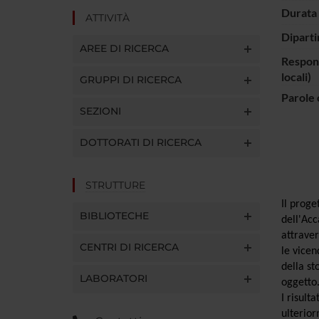
Durata 
ATTIVITÀ
Diparti
AREE DI RICERCA
Respons
locali)
GRUPPI DI RICERCA
Parole 
SEZIONI
DOTTORATI DI RICERCA
STRUTTURE
Il proge
BIBLIOTECHE
dell'Acc
attraver
CENTRI DI RICERCA
le vicen
della st
LABORATORI
oggetto
I risult
ulterior