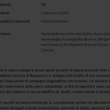
(mesi)
48
menti
Culture e Civiltà
abili (o referenti
Molteni Monica
chiave
Storia delle tecniche artistiche, storia del
museologia, museografia, Brescia, Bergam
non invasiva, Fondazione Brescia Musei,
Carrara
tto è volto a indagare alcuni nuclei tematici di dipinti presenti nelle
ademia Carrara di Bergamo e si sviluppa nell'ambito di una convenzion
so l'esecuzione di campagne diagnostiche non invasive, cui saranno af
de conservative delle opere selezionate, al fine di apportare nuovi con
oria del restauro in una prospettiva di studio, conservazione e museali
.
ati raccolti verranno inseriti per la consultazione on line nel sito we
mente divulgati tramite presentazioni, giornate di studio, seminari did