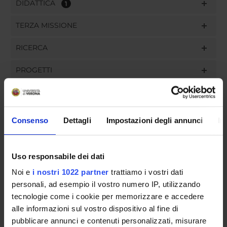
DIDATTICA
1
TERZA MISSIONE
RICERCA
PROGETTI
INCARICHI
Consenso
Dettagli
Impostazioni degli annunci
In
ORGANIZZAZIONE
Uso responsabile dei dati
GOVERNANCE
Noi e
i nostri 1022 partner
trattiamo i vostri dati
personali, ad esempio il vostro numero IP, utilizzando
COMMISSIONI
tecnologie come i cookie per memorizzare e accedere
alle informazioni sul vostro dispositivo al fine di
UFFICI E STRUTTURE DI SERVIZIO
pubblicare annunci e contenuti personalizzati, misurare