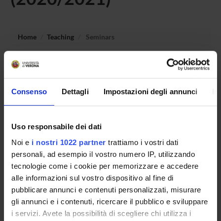
Home
Teaching
Seminars
No recent seminar found relating to teaching English
linguistics LM with an introduction to Corpus Linguistics.
Consenso
Dettagli
Impostazioni degli annunci
In
STUDYING
Uso responsabile dei dati
Noi e
i nostri 1022 partner
trattiamo i vostri dati
COURSES
personali, ad esempio il vostro numero IP, utilizzando
PHD PROGRAMMES AND POSTGRADUATE
tecnologie come i cookie per memorizzare e accedere
TRAINING
alle informazioni sul vostro dispositivo al fine di
pubblicare annunci e contenuti personalizzati, misurare
Contacts
gli annunci e i contenuti, ricercare il pubblico e sviluppare
i servizi. Avete la possibilità di scegliere chi utilizza i
People