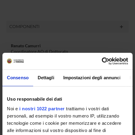
COMPONENTI
Renato Camurri
Coordinatore AQ di Dottorato
Patrizia Basso
Componente
Emanuela Gamberoni
Consenso
Dettagli
Impostazioni degli annunci
In
Componente
Andrea Franzoni
Uso responsabile dei dati
Rappresentante dottorandi
Noi e
i nostri 1022 partner
trattiamo i vostri dati
Angelica Gabrielli
Rappresentante dottorandi
personali, ad esempio il vostro numero IP, utilizzando
tecnologie come i cookie per memorizzare e accedere
alle informazioni sul vostro dispositivo al fine di