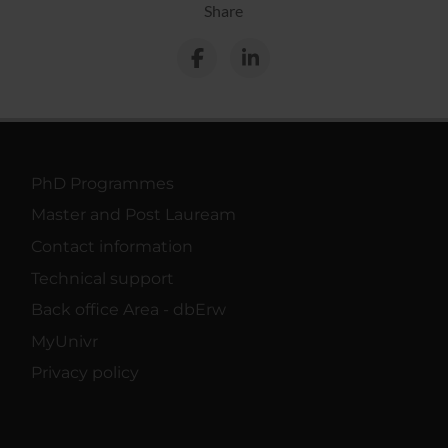
Share
PhD Programmes
Master and Post Lauream
Contact information
Technical support
Back office Area - dbErw
MyUnivr
Privacy policy