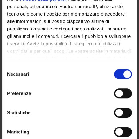
personali, ad esempio il vostro numero IP, utilizzando
ORGANISATION
tecnologie come i cookie per memorizzare e accedere
alle informazioni sul vostro dispositivo al fine di
GOVERNANCE
pubblicare annunci e contenuti personalizzati, misurare
gli annunci e i contenuti, ricercare il pubblico e sviluppare
COMMITTEES
i servizi. Avete la possibilità di scegliere chi utilizza i
DEPARTMENT ADMINISTRATION OFFICES
vostri dati e per quali scopi. Le vostre scelte in materia di
privacy sono applicabili solo su questa proprietà digitale
STUDENT ADMINISTRATION OFFICES
in cui avete effettuato le vostre scelte. È possibile
Selezione
modificare o revocare il proprio consenso in qualsiasi
Necessari
del
DEPARTMENT FACILITIES
momento dalla Dichiarazione sui cookie o facendo clic
consenso
sull'icona di attivazione della privacy.
LIBRARIES
Preferenze
Con il tuo consenso, vorremmo anche:
CENTRI
raccogliere informazioni sulla tua posizione
Statistiche
geografica, con un'approssimazione di qualche
LABORATORIES AND RESEARCH CENTRES
metro,
Marketing
Identificare il tuo dispositivo, scansionandolo
Contacts