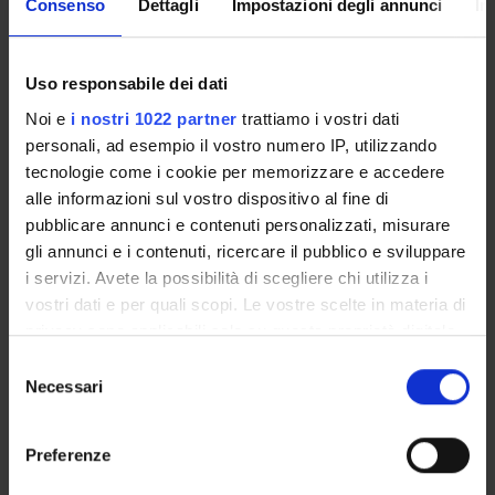
Consenso
Dettagli
Impostazioni degli annunci
In
PROJECTS
PUBLICATIONS
Uso responsabile dei dati
ASSIGNMENTS
Noi e
i nostri 1022 partner
trattiamo i vostri dati
personali, ad esempio il vostro numero IP, utilizzando
tecnologie come i cookie per memorizzare e accedere
alle informazioni sul vostro dispositivo al fine di
pubblicare annunci e contenuti personalizzati, misurare
ORGANISATION
gli annunci e i contenuti, ricercare il pubblico e sviluppare
GOVERNANCE
i servizi. Avete la possibilità di scegliere chi utilizza i
vostri dati e per quali scopi. Le vostre scelte in materia di
COMMITTEES
privacy sono applicabili solo su questa proprietà digitale
in cui avete effettuato le vostre scelte. È possibile
Selezione
DEPARTMENT ADMINISTRATION OFFICES
modificare o revocare il proprio consenso in qualsiasi
Necessari
del
momento dalla Dichiarazione sui cookie o facendo clic
consenso
STUDENT ADMINISTRATION OFFICES
sull'icona di attivazione della privacy.
Preferenze
DEPARTMENT FACILITIES
Con il tuo consenso, vorremmo anche: