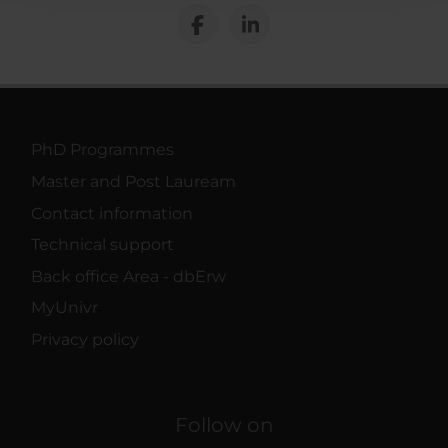
raccolto dal tuo utilizzo dei loro servizi.
PhD Programmes
Master and Post Lauream
Contact information
Technical support
Back office Area - dbErw
MyUnivr
Privacy policy
Follow on