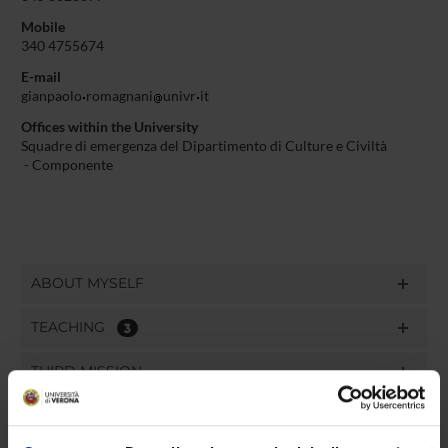
Mobile
340 4755674
E-mail
gianpaolo
romagnani
univr
it
Offices within the University
Squadre di emergenza del Dipartimento di Culture e Civiltà
- Componente
ABOUT MYSELF
TEACHING
3
THIRD MISSION
RESEARCH