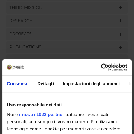
THIRD MISSION
RESEARCH
PROJECTS
PUBLICATIONS
ASSIGNMENTS
Consenso
Dettagli
Impostazioni degli annunci
In
ORGANISATION
Uso responsabile dei dati
GOVERNANCE
Noi e
i nostri 1022 partner
trattiamo i vostri dati
COMMITTEES
personali, ad esempio il vostro numero IP, utilizzando
tecnologie come i cookie per memorizzare e accedere
DEPARTMENT ADMINISTRATION OFFICES