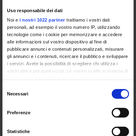
ATTIVITÀ
Uso responsabile dei dati
AREE DI RICERCA
Noi e
i nostri 1022 partner
trattiamo i vostri dati
GRUPPI DI RICERCA
personali, ad esempio il vostro numero IP, utilizzando
tecnologie come i cookie per memorizzare e accedere
SEZIONI
alle informazioni sul vostro dispositivo al fine di
pubblicare annunci e contenuti personalizzati, misurare
DOTTORATI DI RICERCA
gli annunci e i contenuti, ricercare il pubblico e sviluppare
i servizi. Avete la possibilità di scegliere chi utilizza i
STRUTTURE
vostri dati e per quali scopi. Le vostre scelte in materia di
privacy sono applicabili solo su questa proprietà digitale
BIBLIOTECHE
in cui avete effettuato le vostre scelte. È possibile
Selezione
modificare o revocare il proprio consenso in qualsiasi
Necessari
del
CENTRI DI RICERCA
momento dalla Dichiarazione sui cookie o facendo clic
consenso
sull'icona di attivazione della privacy.
LABORATORI
Preferenze
Con il tuo consenso, vorremmo anche:
Contatti
raccogliere informazioni sulla tua posizione
Statistiche
Persone