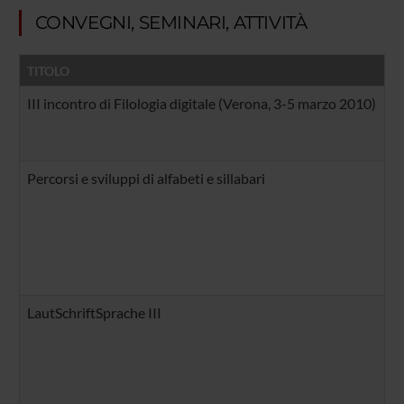
CONVEGNI, SEMINARI, ATTIVITÀ
TITOLO
D
III incontro di Filologia digitale (Verona, 3-5 marzo 2010)
Sa
Co
Percorsi e sviluppi di alfabeti e sillabari
Pe
Wo
Ve
Co
Pa
Ma
LautSchriftSprache III
La
Th
Ve
Co
Pa