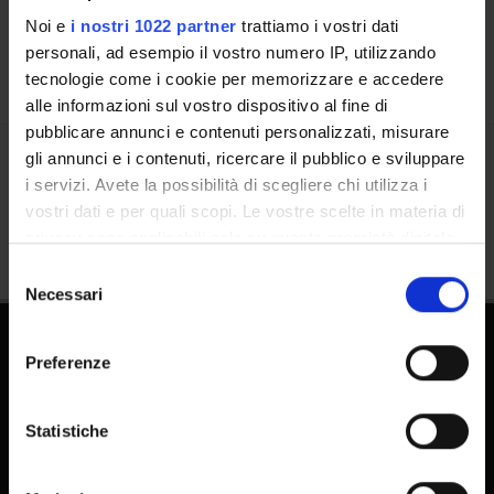
Calendario
Noi e
i nostri 1022 partner
trattiamo i vostri dati
personali, ad esempio il vostro numero IP, utilizzando
tecnologie come i cookie per memorizzare e accedere
alle informazioni sul vostro dispositivo al fine di
pubblicare annunci e contenuti personalizzati, misurare
gli annunci e i contenuti, ricercare il pubblico e sviluppare
Condividi
i servizi. Avete la possibilità di scegliere chi utilizza i
vostri dati e per quali scopi. Le vostre scelte in materia di
privacy sono applicabili solo su questa proprietà digitale
in cui avete effettuato le vostre scelte. È possibile
Selezione
modificare o revocare il proprio consenso in qualsiasi
Necessari
del
momento dalla Dichiarazione sui cookie o facendo clic
consenso
sull'icona di attivazione della privacy.
Preferenze
Dottorati
Con il tuo consenso, vorremmo anche:
Master
raccogliere informazioni sulla tua posizione
Statistiche
Contatti e mappa
geografica, con un'approssimazione di qualche
Supporto tecnico
metro,