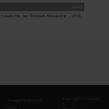
ANNO
; Casalicchio, Jan; Tomaselli, Alessandra;
2018
Viale dell'Università
Supporto tecnico
4
Area