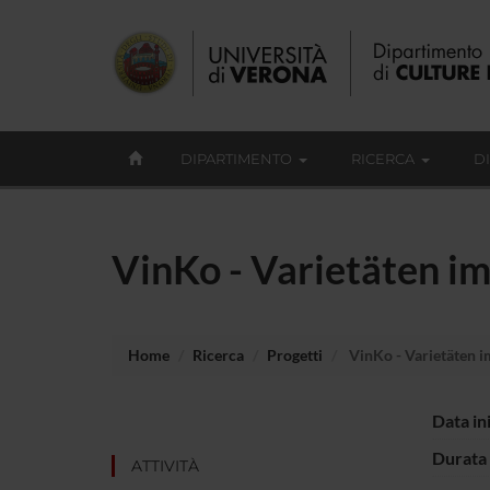
DIPARTIMENTO
RICERCA
D
VinKo - Varietäten im
Home
Ricerca
Progetti
VinKo - Varietäten i
Data in
Durata 
ATTIVITÀ