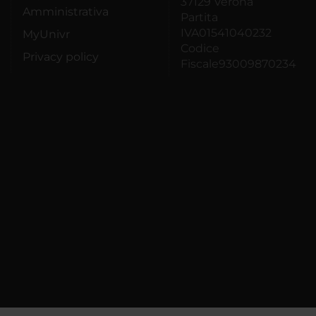
37129 Verona
Amministrativa
Partita
IVA01541040232
MyUnivr
Codice
Privacy policy
Fiscale93009870234