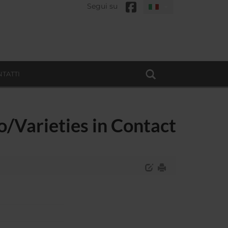
Segui su
TATTI
o/Varieties in Contact