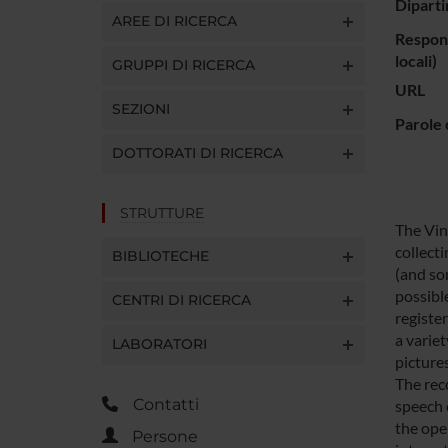
Diparti
AREE DI RICERCA
Respons
locali)
GRUPPI DI RICERCA
URL
SEZIONI
Parole 
DOTTORATI DI RICERCA
STRUTTURE
The Vin
collect
BIBLIOTECHE
(and so
possible
CENTRI DI RICERCA
registe
a variet
LABORATORI
picture
The rec
Contatti
speech 
the ope
Persone