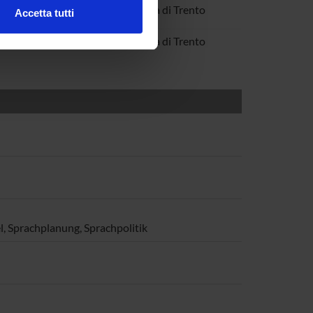
Zamparelli
Università di Trento
Accetta tutti
l media e per analizzare il
 Cordin
Università di Trento
ostri partner che si occupano
azioni che hai fornito loro o
, Sprachplanung, Sprachpolitik