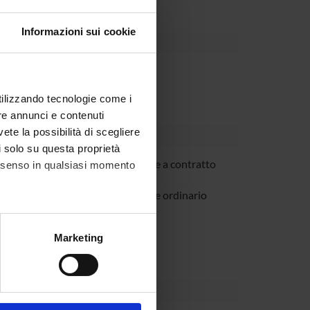
Informazioni sui cookie
Dipartimento
utilizzando tecnologie come i
re annunci e contenuti
vete la possibilità di scegliere
li solo su questa proprietà
gliani
Professore a contratto
consenso in qualsiasi momento
ra Tomaselli
Professore ordinario
alche metro,
Marketing
e specifiche (impronte
ezione dettagli
. Puoi