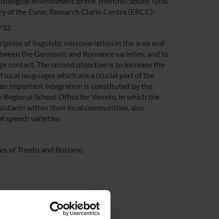
ltilingual environment of the Trentino/South Tyrol
ry of the Eurac Research Clarin Centre (ERCC):
/32
ription of linguistic microvariation in the area and
between the Germanic and Romance varieties, and to
ge contact. The second objective is to increase the
local languages which are a crucial part of the
, an important integration is constituted by the
 Regional School Office for Veneto, in which the
istants within their local communities, also
l speech varieties.
ies of Trento and Bolzano.