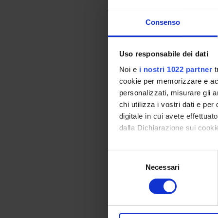
Consenso
ENTI
MIUR
Uso responsabile dei dati
Noi e
i nostri 1022 partner
t
cookie per memorizzare e acce
personalizzati, misurare gli an
PART
chi utilizza i vostri dati e pe
Anne Kr
digitale in cui avete effettua
dalla Dichiarazione sui cookie
Andrea
Con il tuo consenso, vorrem
Selezione
Stefan
raccogliere informazi
Necessari
del
Identificare il tuo di
consenso
digitali).
Approfondisci come vengono el
COLL
modificare o ritirare il tuo 