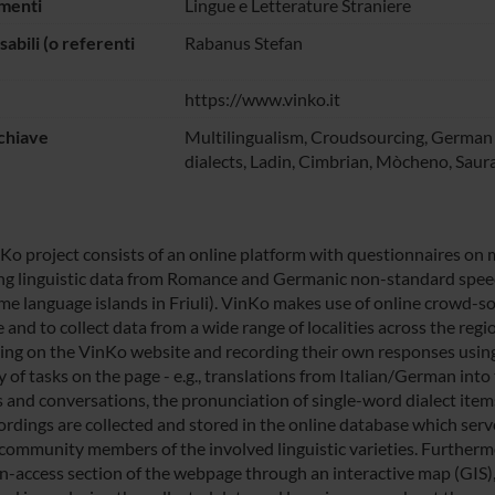
menti
Lingue e Letterature Straniere
abili (o referenti
Rabanus Stefan
https://www.vinko.it
chiave
Multilingualism, Croudsourcing, German d
dialects, Ladin, Cimbrian, Mòcheno, Saur
Ko project consists of an online platform with questionnaires on
ing linguistic data from Romance and Germanic non-standard speec
me language islands in Friuli). VinKo makes use of online crowd-so
 and to collect data from a wide range of localities across the regi
ring on the VinKo website and recording their own responses using 
y of tasks on the page - e.g., translations from Italian/German into 
s and conversations, the pronunciation of single-word dialect item
ordings are collected and stored in the online database which serv
community members of the involved linguistic varieties. Furthermor
n-access section of the webpage through an interactive map (GIS)