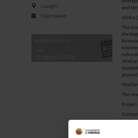
interes
Luoghi
and Ven
Calendario
VinKo (
The proj
the lin
formula
AGENDA DI OGGI
knowled
sab
cultural
8 agosto 2026
VinKiam
student
promoti
VinKia
The rese
Project
Contac
Descriz
Pitch-V