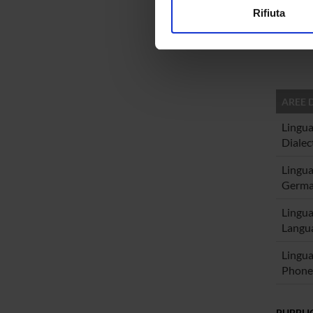
Barbar
Rifiuta
Utilizziamo i cookie per perso
Birgit 
nostro traffico. Condividiamo 
di analisi dei dati web, pubbl
che hanno raccolto dal tuo uti
AREE 
Lingua
Dialec
Lingua
Germa
Lingua
Langua
Lingua
Phonet
PUBBLI