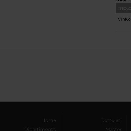
TITOL
VinKo
Home
Dottorati
Dipartimento
Master