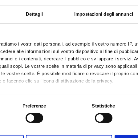
Dettagli
Impostazioni degli annunci
 FINANZIATORI:
Finanziamento:
assegnato e gestito dal 
rattiamo i vostri dati personali, ad esempio il vostro numero IP, 
dere alle informazioni sul vostro dispositivo al fine di pubblica
nunci e i contenuti, ricercare il pubblico e sviluppare i servizi. A
ECIPANTI AL PROGETTO
r quali scopi. Le vostre scelte in materia di privacy sono applicabi
uijt
Marta Ta
to le vostre scelte. È possibile modificare o revocare il proprio 
 o facendo clic sull'icona di attivazione della privacy.
 Padovan
Professore associato
Alessand
mo anche:
 Rabanus
Professore ordinario
oni sulla tua posizione geografica, con un'approssimazione di qu
Preferenze
Statistiche
spositivo, scansionandolo attivamente alla ricerca di caratteristich
aborati i tuoi dati personali e imposta le tue preferenze nella
s
ABORATORI ESTERNI
consenso in qualsiasi momento dalla Dichiarazione sui cookie.