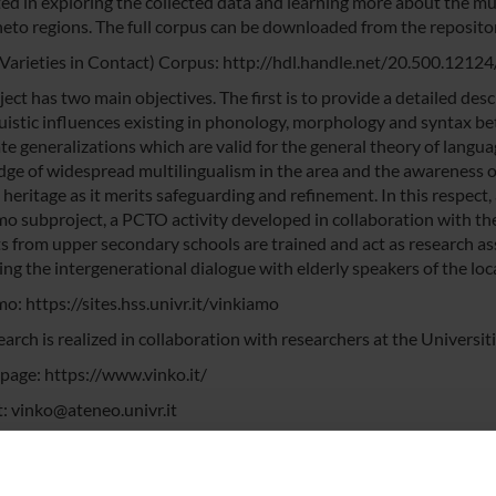
ted in exploring the collected data and learning more about the mu
eto regions. The full corpus can be downloaded from the reposito
Varieties in Contact) Corpus:
http://hdl.handle.net/20.500.12124
ect has two main objectives. The first is to provide a detailed desc
guistic influences existing in phonology, morphology and syntax 
te generalizations which are valid for the general theory of langua
ge of widespread multilingualism in the area and the awareness of 
 heritage as it merits safeguarding and refinement. In this respect
o subproject, a PCTO activity developed in collaboration with the
s from upper secondary schools are trained and act as research ass
ng the intergenerational dialogue with elderly speakers of the loca
mo:
https://sites.hss.univr.it/vinkiamo
arch is realized in collaboration with researchers at the Universit
 page:
https://www.vinko.it/
t:
vinko@ateneo.univr.it
ione breve del progetto in italiano
ideo auf Deutsch