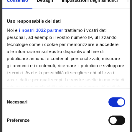
Consenso
Dettagli
Impostazioni degli annunci
In
DETTAGLI
Uso responsabile dei dati
Responsabile
Noi e
i nostri 1022 partner
trattiamo i vostri dati
Silvia Bigliazzi
personali, ad esempio il vostro numero IP, utilizzando
Pagina Web
tecnologie come i cookie per memorizzare e accedere
http://skene.dlls.univr.it
alle informazioni sul vostro dispositivo al fine di
pubblicare annunci e contenuti personalizzati, misurare
Dipartimento
Lingue e Letterature Straniere
gli annunci e i contenuti, ricercare il pubblico e sviluppare
i servizi. Avete la possibilità di scegliere chi utilizza i
vostri dati e per quali scopi. Le vostre scelte in materia di
privacy sono applicabili solo su questa proprietà digitale
COMPONENTI
9
in cui avete effettuato le vostre scelte. È possibile
Selezione
modificare o revocare il proprio consenso in qualsiasi
Necessari
AVVISI
del
momento dalla Dichiarazione sui cookie o facendo clic
consenso
sull'icona di attivazione della privacy.
DOCUMENTI DISPONIBILI
Preferenze
Con il tuo consenso, vorremmo anche: