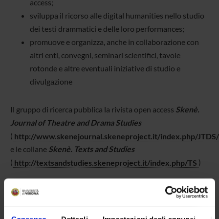
access;
sviluppa il ricorso alle digital humanities nello studio
dei testi drammatici e delle loro performances;
promuove e organizza, anche in collaborazione con
altri enti, convegni, seminari scientifici, tavole
rotonde e altre eventuali iniziative di studio e
divulgazione
Il gruppo di ricerca pubblica la rivista open access
Skenè.
Journal of Theatre and Drama Studies
(
http://www.skenejournal.skeneproject.it/index.php/JTDS
e le collane
Skenè. Texts and Studies
(
http://textsandstudies.skeneproject.it/index.php/TS
)