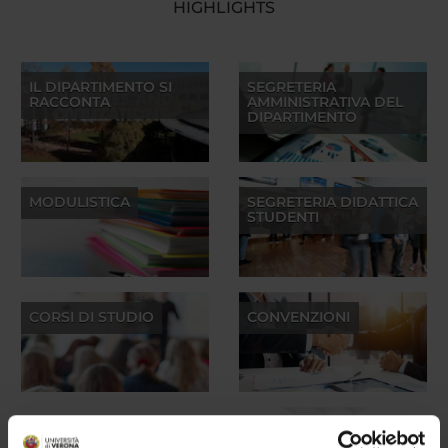
HIGHLIGHTS
IL DIPARTIMENTO SI
SEGRETERIA
RACCONTA
AMMINISTRATIVA DEL
DIPARTIMENTO
MODULISTICA
SEGRETERIA DIDATTICA
STUDENTI
CORSI DI STUDIO
CONVENZIONI
LABORATORI DI
POD - CULTURE E
DIPARTIMENTO
CIVILTÀ