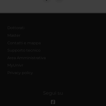
Dottorati
Master
Contatti e mappa
Supporto tecnico
Area Amministrativa
MyUnivr
Privacy policy
Segui su