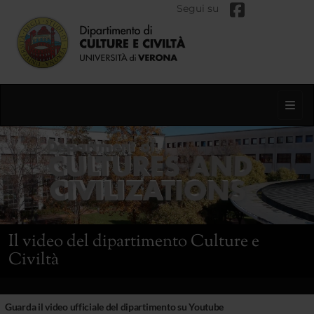
Segui su
Toggl
Il video del dipartimento Culture e
Civiltà
Guarda il video ufficiale del dipartimento su Youtube