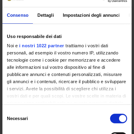
Consenso
Dettagli
Impostazioni degli annunci
In
SQUADRE DI
EMERGENZA DEL
Uso responsabile dei dati
DIPARTIMENTO
Noi e
i nostri 1022 partner
trattiamo i vostri dati
personali, ad esempio il vostro numero IP, utilizzando
tecnologie come i cookie per memorizzare e accedere
alle informazioni sul vostro dispositivo al fine di
pubblicare annunci e contenuti personalizzati, misurare
gli annunci e i contenuti, ricercare il pubblico e sviluppare
i servizi. Avete la possibilità di scegliere chi utilizza i
PRIMO PIANO
vostri dati e per quali scopi. Le vostre scelte in materia di
privacy sono applicabili solo su questa proprietà digitale
in cui avete effettuato le vostre scelte. È possibile
Selezione
Progetto “Virgilio invisibile” manoscritti antichi e
modificare o revocare il proprio consenso in qualsiasi
Necessari
intelligenza artificiale dialogano che dialogano per
del
momento dalla Dichiarazione sui cookie o facendo clic
riscoprire il passato
consenso
sull'icona di attivazione della privacy.