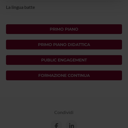
pubblicità e social media, i quali potrebbero combinarle
La lingua batte
con altre informazioni che hai fornito loro o che hanno
raccolto dal tuo utilizzo dei loro servizi.
PRIMO PIANO
PRIMO PIANO DIDATTICA
PUBLIC ENGAGEMENT
FORMAZIONE CONTINUA
Condividi