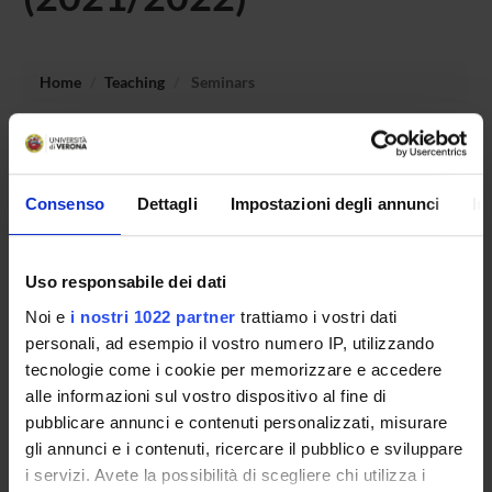
Home
Teaching
Seminars
No recent seminar found relating to teaching Subject
requirements: logical and argumentative skills.
Consenso
Dettagli
Impostazioni degli annunci
In
STUDYING
Uso responsabile dei dati
Noi e
i nostri 1022 partner
trattiamo i vostri dati
COURSES
personali, ad esempio il vostro numero IP, utilizzando
PHD PROGRAMMES AND POSTGRADUATE
tecnologie come i cookie per memorizzare e accedere
TRAINING
alle informazioni sul vostro dispositivo al fine di
pubblicare annunci e contenuti personalizzati, misurare
Contacts
gli annunci e i contenuti, ricercare il pubblico e sviluppare
i servizi. Avete la possibilità di scegliere chi utilizza i
People