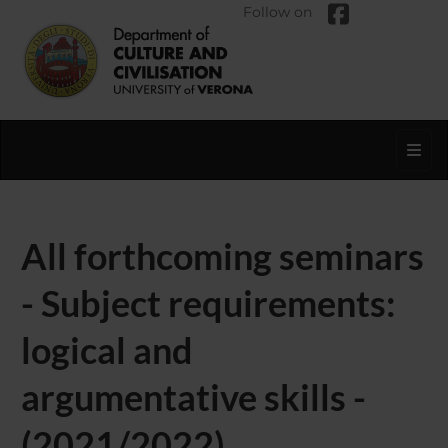
Follow on
Toggl
All forthcoming seminars
- Subject requirements:
logical and
argumentative skills -
(2021/2022)