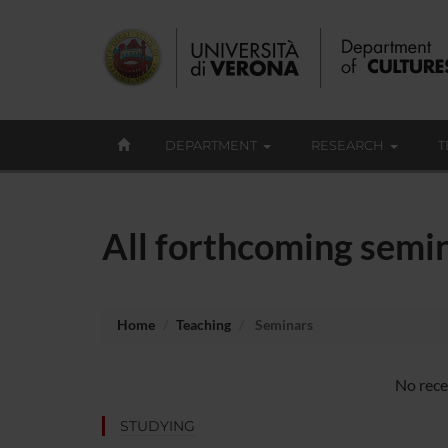
DEPARTMENT
RESEARCH
T
All forthcoming semin
Home
Teaching
Seminars
No rece
STUDYING