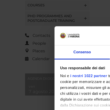
COURSES
PHD PROGRAMMES AND
POSTGRADUATE TRAINING
Contacts
People
Places
Consenso
Calendar
Uso responsabile dei dati
Noi e
i nostri 1022 partner
t
AGENDA DI OGGI
cookie per memorizzare e acce
ven
personalizzati, misurare gli an
7 agosto 2026
chi utilizza i vostri dati e pe
digitale in cui avete effettua
dalla Dichiarazione sui cookie