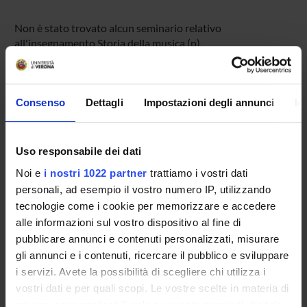
Non è stato trovato alcun seminario relativo
all'insegnamento Storia della musica (p).
Consenso
Dettagli
Impostazioni degli annunci
In
OFFERTA FORMATIVA
CORSI DI STUDIO
Uso responsabile dei dati
DOTTORATI DI RICERCA E FORMAZIONE
Noi e
i nostri 1022 partner
trattiamo i vostri dati
SUPERIORE
personali, ad esempio il vostro numero IP, utilizzando
tecnologie come i cookie per memorizzare e accedere
Contatti
alle informazioni sul vostro dispositivo al fine di
Persone
pubblicare annunci e contenuti personalizzati, misurare
Luoghi
gli annunci e i contenuti, ricercare il pubblico e sviluppare
i servizi. Avete la possibilità di scegliere chi utilizza i
Calendario
vostri dati e per quali scopi. Le vostre scelte in materia di
privacy sono applicabili solo su questa proprietà digitale