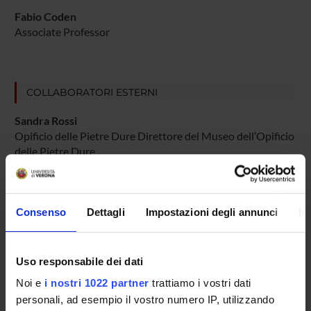
Fabio Coden
Associate Professor
COLLABORATORI ESTERNI
Sandra Rossi
Opificio delle Pietre Dure Direttore del Museo dell’Opificio
delle Pietre Dure
Alberto Albertii
Università di Bologna Dipartimento di Lingue, Letterature e
Culture Moderne Ricercatore confermato
Consenso
Dettagli
Impostazioni degli annunci
In
Uso responsabile dei dati
RESEARCH AREAS INVOLVED IN THE PROJECT
Noi e
i nostri 1022 partner
trattiamo i vostri dati
Storia dell'arte
personali, ad esempio il vostro numero IP, utilizzando
History of art and architecture