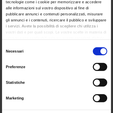
tecnologie come i cookie per memorizzare e accedere
alle informazioni sul vostro dispositivo al fine di
pubblicare annunci e contenuti personalizzati, misurare
SECTIONS
gli annunci e i contenuti, ricercare il pubblico e sviluppare
i servizi. Avete la possibilità di scegliere chi utilizza i
Arti e Geografie
vostri dati e per quali scopi. Le vostre scelte in materia di
privacy sono applicabili solo su questa proprietà digitale
in cui avete effettuato le vostre scelte. È possibile
Selezione
modificare o revocare il proprio consenso in qualsiasi
Necessari
del
momento dalla Dichiarazione sui cookie o facendo clic
ACTIVITIES
consenso
sull'icona di attivazione della privacy.
Preferenze
RESEARCH AREAS
Con il tuo consenso, vorremmo anche:
RESEARCH GROUPS
raccogliere informazioni sulla tua posizione
Statistiche
geografica, con un'approssimazione di qualche
SECTIONS
metro,
Marketing
Identificare il tuo dispositivo, scansionandolo
PHD PROGRAMMES
attivamente alla ricerca di caratteristiche specifiche
(impronte digitali).