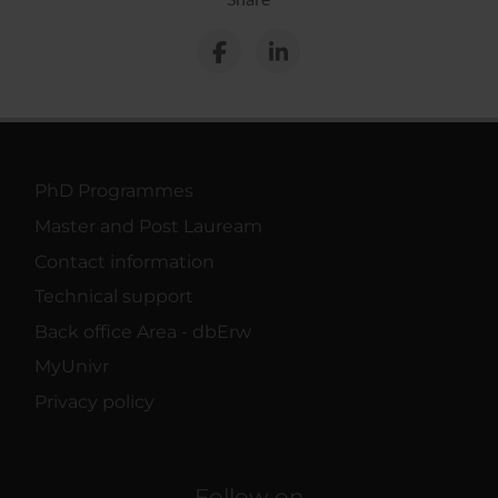
PhD Programmes
Master and Post Lauream
Contact information
Technical support
Back office Area - dbErw
MyUnivr
Privacy policy
Follow on